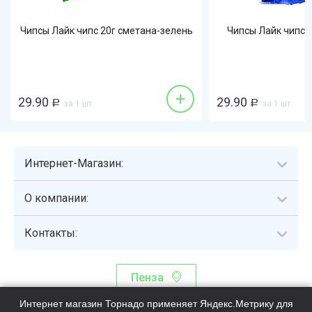
Чипсы Лайк чипс 20г сметана-зелень
Чипсы Лайк чипс 
+
29.90
29.90
Р
за 1 шт
Р
за 1 шт
Интернет-Магазин:
О компании:
Контакты:
Пенза
Интернет магазин Торнадо применяет Яндекс.Метрику для
Торнадо - интернет-гипермаркет, осуществляющий сборку,