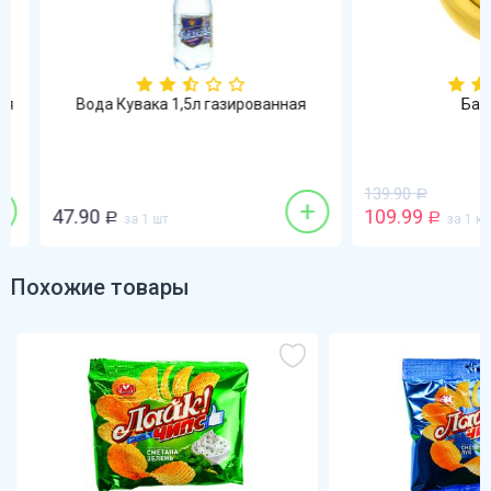
Вода Кувака 1,5л газированная
Банан
139.90
Р
+
47.90
109.99
Р
за 1 шт
Р
за 1 кг
Похожие товары