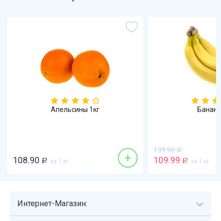
Апельсины 1кг
Бананы
139.90
Р
+
108.90
109.99
Р
за 1 кг
Р
за 1 кг
Интернет-Магазин: