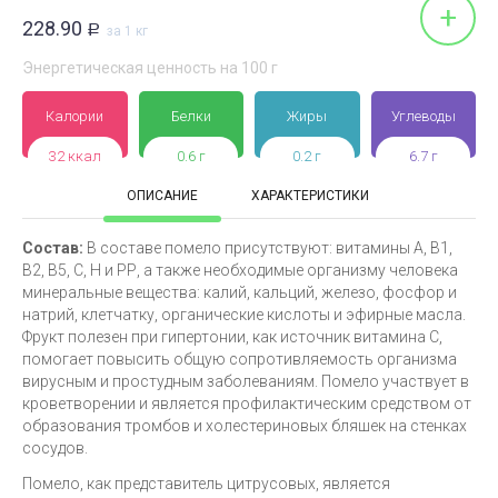
+
228.90
Р
за 1 кг
Энергетическая ценность на 100 г
Калории
Белки
Жиры
Углеводы
32 ккал
0.6 г
0.2 г
6.7 г
ОПИСАНИЕ
ХАРАКТЕРИСТИКИ
Состав:
В составе помело присутствуют: витамины А, В1,
В2, В5, С, Н и РР, а также необходимые организму человека
минеральные вещества: калий, кальций, железо, фосфор и
натрий, клетчатку, органические кислоты и эфирные масла.
Фрукт полезен при гипертонии, как источник витамина С,
помогает повысить общую сопротивляемость организма
вирусным и простудным заболеваниям. Помело участвует в
кроветворении и является профилактическим средством от
образования тромбов и холестериновых бляшек на стенках
сосудов.
Помело, как представитель цитрусовых, является