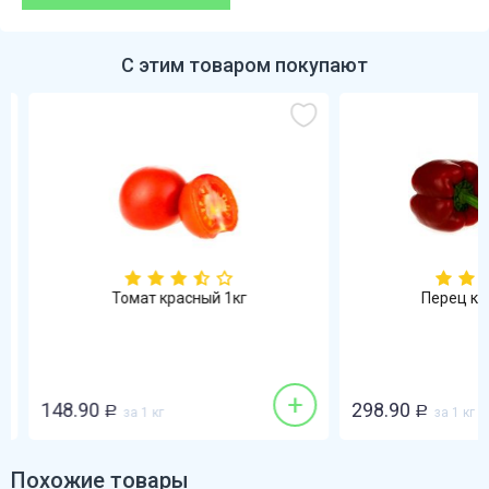
С этим товаром покупают
Томат красный 1кг
Перец кра
+
148.90
298.90
Р
за 1 кг
Р
за 1 кг
Похожие товары