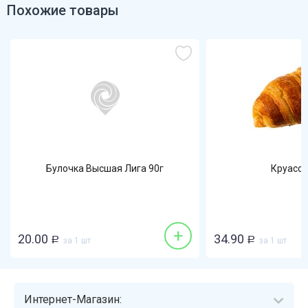
Похожие товары
Булочка Высшая Лига 90г
Круасса
+
20.00
34.90
Р
за 1 шт
Р
за 1 шт
Интернет-Магазин: