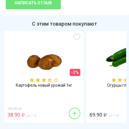
НАПИСАТЬ ОТЗЫВ
С этим товаром покупают
-3%
Картофель новый урожай 1кг
Огурцы гла
39.90
Р
+
38.90
69.90
Р
за 1 кг
Р
за 1 кг