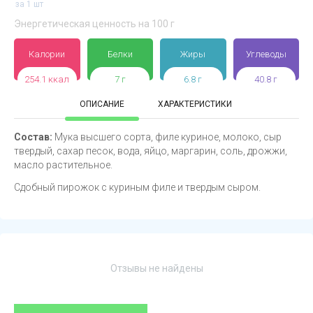
за 1 шт
Энергетическая ценность на 100 г
Калории
Белки
Жиры
Углеводы
254.1 ккал
7 г
6.8 г
40.8 г
ОПИСАНИЕ
ХАРАКТЕРИСТИКИ
Состав:
Мука высшего сорта, филе куриное, молоко, сыр
твердый, сахар песок, вода, яйцо, маргарин, соль, дрожжи,
масло растительное.
Сдобный пирожок с куриным филе и твердым сыром.
Отзывы не найдены