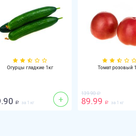
Огурцы гладкие 1кг
Томат розовый 1кг
139.90
Р
+
90
89.99
за 1 кг
за 1 кг
Р
Р