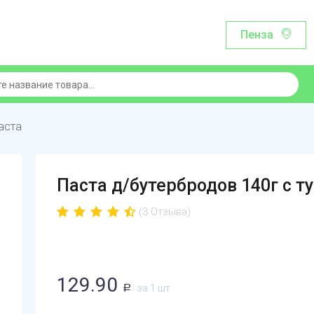
Пенза
паста
Паста д/бутербродов 140г с 
(3 Отзыва)
129.90
за 1 шт
Р