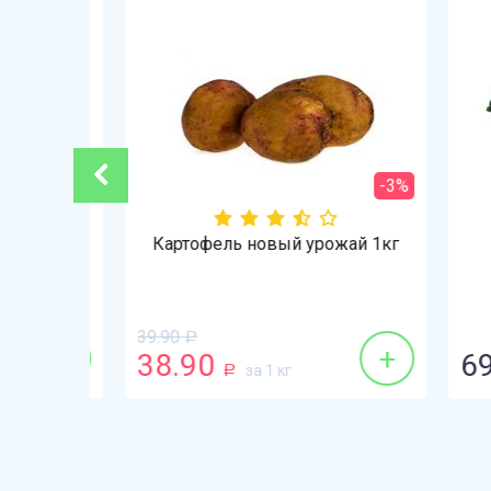
-3%
г
Картофель новый урожай 1кг
39.90
Р
+
+
38.90
69.
за 1 кг
Р