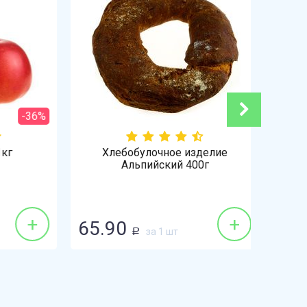
-36%
Хлебобулочное изделие
Альпийский 400г
+
+
65.90
148.
за 1 шт
Р