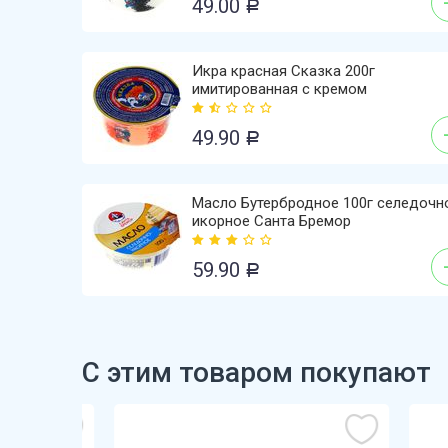
49.00
Р
Икра красная Сказка 200г
имитированная с кремом
49.90
Р
Масло Бутербродное 100г селедочн
икорное Санта Бремор
59.90
Р
С этим товаром покупают