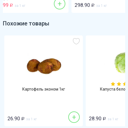
+
298.90
148.90
Р
за 1 кг
Р
за 1 кг
Похожие товары
Картофель эконом 1кг
Капуста белок
+
26.90
28.90
Р
за 1 кг
Р
за 1 кг