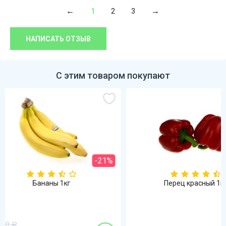
1
2
3
НАПИСАТЬ ОТЗЫВ
С этим товаром покупают
%
Перец красный 1кг
Томат к