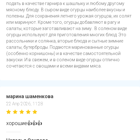
подать в качестве гарнира к шашлыку и любому другому
мясному блюду. В сыром виде огурцы наиболее вкусны и
полезны. Для сохранения летнего урожая огурцов, их солят
или маринуют. Кроме того, огурцы добавляют в рагу и
салаты, которые заготавливают на зиму. В соленом виде
огурцы используют для приготовления многих блюд. Это
рассольники и солянка, вторые блюда и сытные зимние
салаты, бутерброды. Подаются маринованные огурцы
(особенно корнишоны) и в качестве самостоятельной
закуски. И в свежем, и в соленом виде огурцы отлично
сочетаются с овощами и всеми видами мяса.
марина шаменкова
22 Апр 2026, 11:28
хорошие👍👍👍