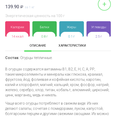
+
139.90
Р
за 1 кг
Энергетическая ценность на 100 г
Калории
Белки
Жиры
Углеводы
14 ккал
0.8 г
0.1 г
2.5 г
ОПИСАНИЕ
ХАРАКТЕРИСТИКИ
Состав:
Огурцы тепличные.
В огурцах содержатся витамины В1, В2, Е, Н, С, А, РР,
такие микроэлементы и минералы как глюкоза, крахмал,
фруктоза, йод, фолиевая и кофейная кислоты, каротин,
калий и хлорофилл, магний, кальций, хром, фосфор, натрий,
железо, серебро, хлор, титан, кобальт, алюминий, цирконий,
цинк, марганец, медь и никель.
Чаще всего огурцы потребляют в свежем виде. Из них
делают салаты, сочетая с помидорами, луком, капустой,
болгарским перцем и другими свежими овощами. Их можно