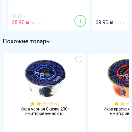
39.90
Р
+
38.90
69.90
Р
за 1 кг
Р
за 1 кг
Похожие товары
Икра черная Сказка 200г
Икра красная 
имитированная с к...
имитированн