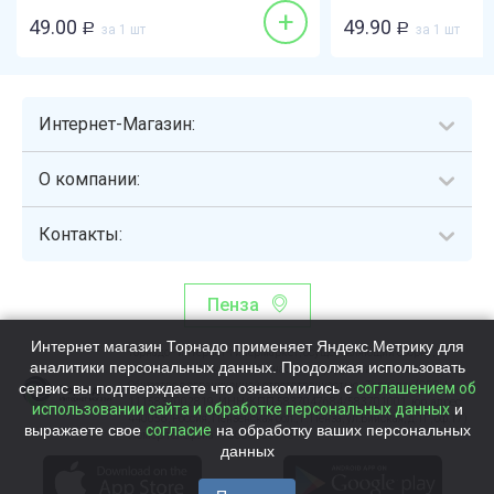
+
49.00
49.90
Р
за 1 шт
Р
за 1 шт
Интернет-Магазин:
О компании:
Контакты:
Пенза
Интернет магазин Торнадо применяет Яндекс.Метрику для
Торнадо - интернет-гипермаркет, осуществляющий сборку,
аналитики персональных данных. Продолжая использовать
выдачу и доставку готовых наборов продуктов питания.
сервис вы подтверждаете что ознакомились с
Общество с ограниченной ответственностью «Торнадо» (ОГРН
соглашением об
1115837002819, ИНН/КПП 5837047684/583701001, юр. адрес:
использовании сайта и обработке персональных данных
и
440058, Россия, Пензенская обл., г. Пенза, ул.Бийская, д.1Г, оф.17)
выражаете свое
согласие
на обработку ваших персональных
Номер телефона +78003339713
данных