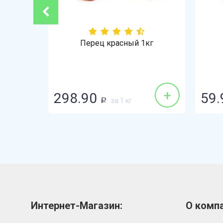
-21%
Перец красный 1кг
+
+
298.90
59.
за 1 кг
Р
Интернет-Магазин:
О компа