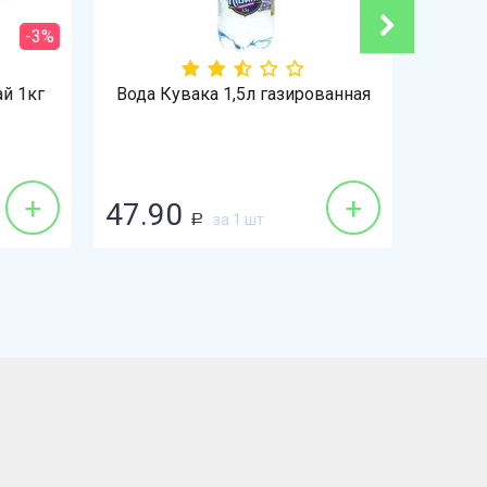
-3%
й 1кг
Вода Кувака 1,5л газированная
+
+
47.90
128.
за 1 шт
Р