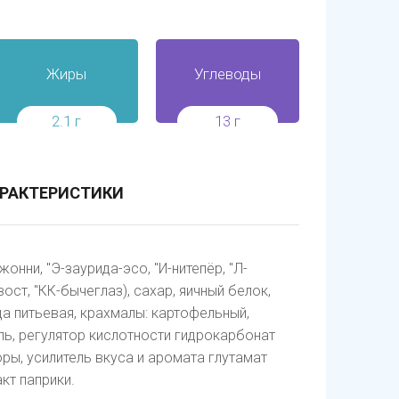
Жиры
Углеводы
2.1 г
13 г
РАКТЕРИСТИКИ
нни, "Э-заурида-эсо, "И-нитепёр, "Л-
ст, "КК-бычеглаз), сахар, яичный белок,
а питьевая, крахмалы: картофельный,
ль, регулятор кислотности гидрокарбонат
оры, усилитель вкуса и аромата глутамат
кт паприки.