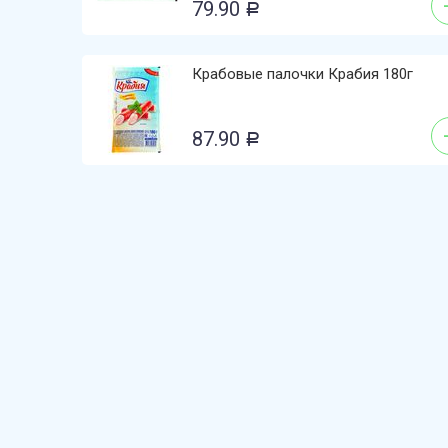
79.90
Р
Крабовые палочки Крабия 180г
87.90
Р