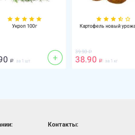
Укроп 100г
Картофель новый урожа
39.90
Р
+
90
38.90
за 1 шт
за 1 кг
Р
Р
нии:
Контакты: