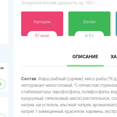
Энергетическая ценность на 100 г
Калории
Белки
97 ккал
6.5 г
ОПИСАНИЕ
ХА
чи
Состав:
Фарш рыбный (сурими): мясо рыбы ("К-джо
+
лептуракант малоголовый, "С-пятнистый стрижехво
стабилизаторы: пирофосфаты, полифосфаты; вод
кукурузный, тапиоковый; масло растительное, со
натрия, загуститель альгинат натрия, ароматизат
натрия 1-замещенный, красители: кармины, экстра