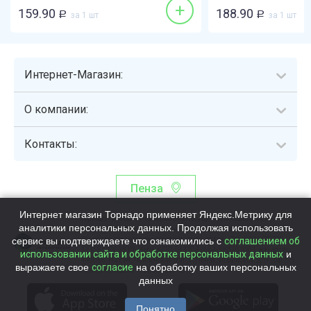
+
159.90
188.90
Р
за 1 шт
Р
за 1 шт
Интернет-Магазин:
О компании:
Контакты:
Пенза
Интернет магазин Торнадо применяет Яндекс.Метрику для
Торнадо - интернет-гипермаркет, осуществляющий сборку,
аналитики персональных данных. Продолжая использовать
выдачу и доставку готовых наборов продуктов питания.
сервис вы подтверждаете что ознакомились с
Общество с ограниченной ответственностью «Торнадо» (ОГРН
соглашением об
1115837002819, ИНН/КПП 5837047684/583701001, юр. адрес:
использовании сайта и обработке персональных данных
и
440058, Россия, Пензенская обл., г. Пенза, ул.Бийская, д.1Г, оф.17)
выражаете свое
согласие
на обработку ваших персональных
Номер телефона +78003339713
данных
Понятно