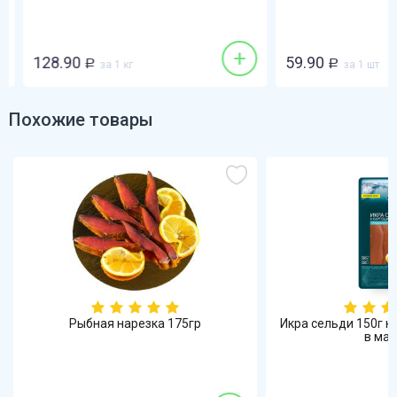
+
128.90
59.90
Р
за 1 кг
Р
за 1 шт
Похожие товары
Рыбная нарезка 175гр
Икра сельди 150г к
в масл