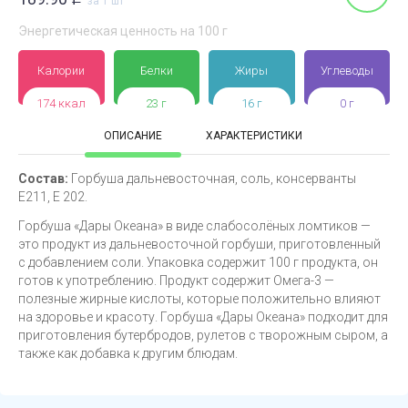
за 1 шт
Энергетическая ценность на 100 г
Калории
Белки
Жиры
Углеводы
174 ккал
23 г
16 г
0 г
ОПИСАНИЕ
ХАРАКТЕРИСТИКИ
Состав:
Горбуша дальневосточная, соль, консерванты
Е211, Е 202.
Горбуша «Дары Океана» в виде слабосолёных ломтиков —
это продукт из дальневосточной горбуши, приготовленный
с добавлением соли. Упаковка содержит 100 г продукта, он
готов к употреблению. Продукт содержит Омега-3 —
полезные жирные кислоты, которые положительно влияют
на здоровье и красоту. Горбуша «Дары Океана» подходит для
приготовления бутербродов, рулетов с творожным сыром, а
также как добавка к другим блюдам.