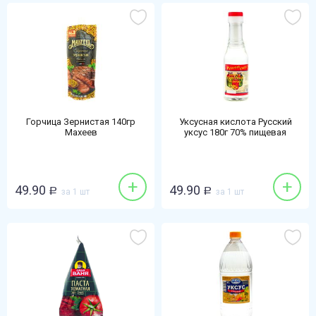
Горчица Зернистая 140гр
Уксусная кислота Русский
Махеев
уксус 180г 70% пищевая
+
+
49.90
49.90
Р
за 1 шт
Р
за 1 шт