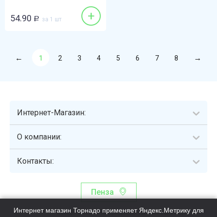
+
54.90
Р
за 1 шт
1
2
3
4
5
6
7
8
Интернет-Магазин:
О компании:
Контакты:
Пенза
Интернет магазин Торнадо применяет Яндекс.Метрику для
Торнадо - интернет-гипермаркет, осуществляющий сборку,