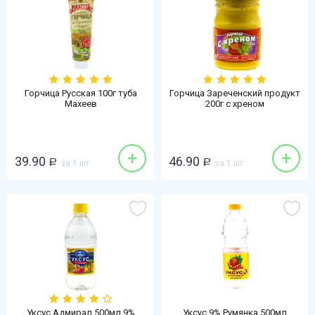
Горчица Русская 100г туба
Горчица Зареченский продукт
Махеев
200г с хреном
+
+
39.90
46.90
Р
за 1 шт
Р
за 1 шт
Уксус Адмирал 500мл 9%
Уксус 9% Румянка 500мл