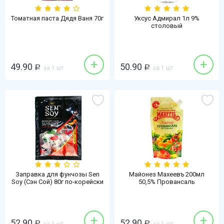
Томатная паста Дядя Ваня 70г
Уксус Адмирал 1л 9%
столовый
+
+
49.90
50.90
Р
за 1 шт
Р
за 1 шт
Заправка для фунчозы Sen
Майонез Махеевъ 200мл
Soy (Сэн Сой) 80г по-корейски
50,5% Провансаль
+
+
52.90
52.90
Р
Р