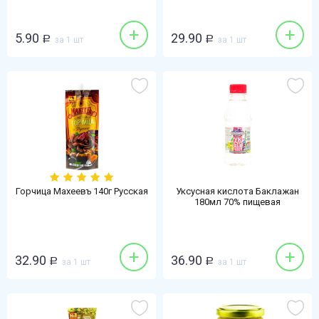
+
+
5.90
29.90
Р
за 1 шт
Р
за 1 шт
Горчица Махеевъ 140г Русская
Уксусная кислота Баклажан
180мл 70% пищевая
+
+
32.90
36.90
Р
за 1 шт
Р
за 1 шт