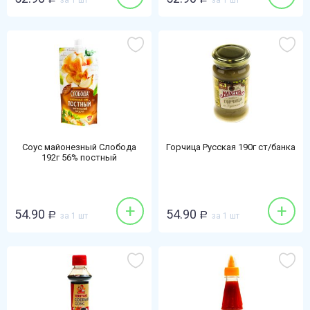
за 1 шт
за 1 шт
Соус майонезный Слобода
Горчица Русская 190г ст/банка
192г 56% постный
+
+
54.90
54.90
Р
за 1 шт
Р
за 1 шт