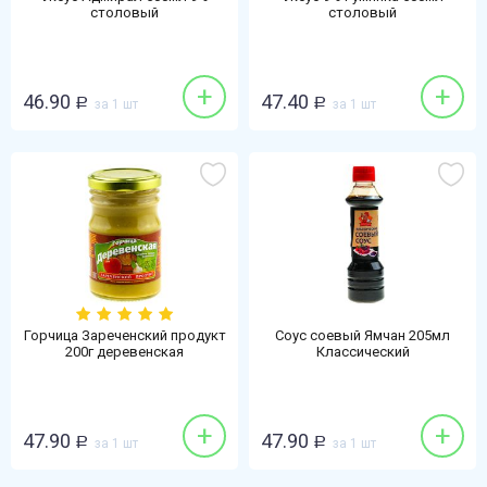
столовый
столовый
+
+
46.90
47.40
Р
за 1 шт
Р
за 1 шт
Горчица Зареченский продукт
Соус соевый Ямчан 205мл
200г деревенская
Классический
+
+
47.90
47.90
Р
за 1 шт
Р
за 1 шт