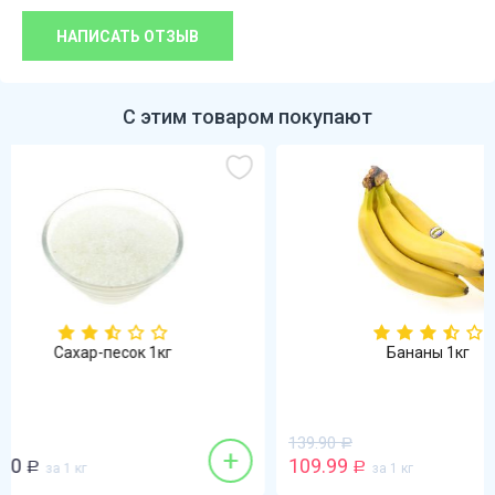
НАПИСАТЬ ОТЗЫВ
С этим товаром покупают
-21%
Бананы 1кг
Ог
139.90
Р
+
+
109.99
69.90
Р
за 1 кг
Р
за