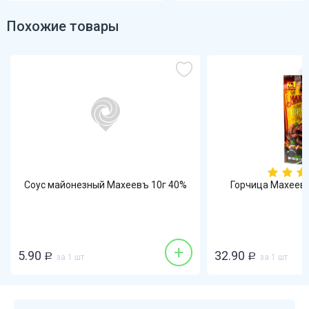
Похожие товары
Соус майонезный Махеевъ 10г 40%
Горчица Махеевъ
+
5.90
32.90
Р
за 1 шт
Р
за 1 шт