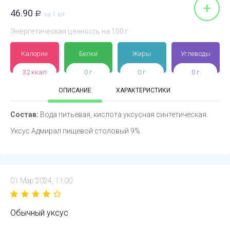
+
46.90
Р
за 1 шт
Энергетическая ценность на 100 г
Калории
Белки
Жиры
Углеводы
32 ккал
0 г
0 г
0 г
ОПИСАНИЕ
ХАРАКТЕРИСТИКИ
Состав:
Вода питьевая, кислота уксусная синтетическая.
Уксус Адмирал пищевой столовый 9%.
01 Мар 2024, 11:00
Обычный уксус