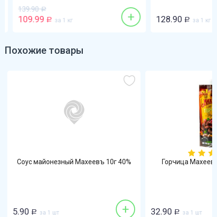
139.90
Р
+
109.99
128.90
Р
за 1 кг
Р
за 1 кг
Похожие товары
Соус майонезный Махеевъ 10г 40%
Горчица Махеевъ
+
5.90
32.90
Р
за 1 шт
Р
за 1 шт