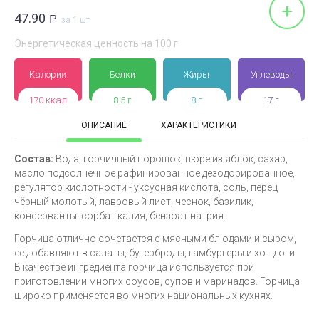
+
47.90
Р
за 1 шт
Энергетическая ценность на 100 г
Калории
Белки
Жиры
Углеводы
170 ккал
8.5 г
8 г
17 г
ОПИСАНИЕ
ХАРАКТЕРИСТИКИ
Состав:
Вода, горчичный порошок, пюре из яблок, сахар,
масло подсолнечное рафинированное дезодорированное,
регулятор кислотности - уксусная кислота, соль, перец
чёрный молотый, лавровый лист, чеснок, базилик,
консерванты: сорбат калия, бензоат натрия.
Горчица отлично сочетается с мясными блюдами и сыром,
её добавляют в салаты, бутерброды, гамбургеры и хот-доги.
В качестве ингредиента горчица используется при
приготовлении многих соусов, супов и маринадов. Горчица
широко применяется во многих национальных кухнях.