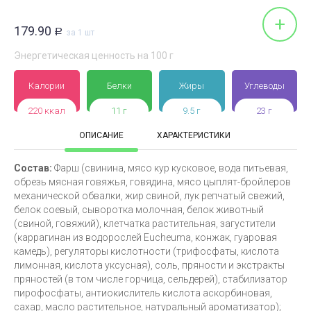
+
179.90
Р
за 1 шт
Энергетическая ценность на 100 г
Калории
Белки
Жиры
Углеводы
220 ккал
11 г
9.5 г
23 г
ОПИСАНИЕ
ХАРАКТЕРИСТИКИ
Состав:
Фарш (свинина, мясо кур кусковое, вода питьевая,
обрезь мясная говяжья, говядина, мясо цыплят-бройлеров
механической обвалки, жир свиной, лук репчатый свежий,
белок соевый, сыворотка молочная, белок животный
(свиной, говяжий), клетчатка растительная, загустители
(каррагинан из водорослей Eucheuma, конжак, гуаровая
камедь), регуляторы кислотности (трифосфаты, кислота
лимонная, кислота уксусная), соль, пряности и экстракты
пряностей (в том числе горчица, сельдерей), стабилизатор
пирофосфаты, антиокислитель кислота аскорбиновая,
сахар, масло растительное, натуральный ароматизатор);