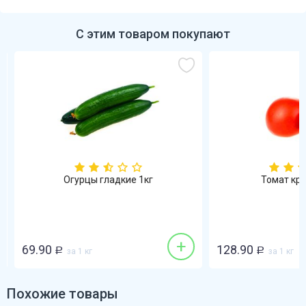
С этим товаром покупают
Огурцы гладкие 1кг
Томат кра
+
69.90
128.90
Р
за 1 кг
Р
за 1 кг
Похожие товары