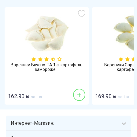
Вареники Вкусно-ТА 1кг картофель
Вареники Сарат
замороже...
картофель-
+
162.90
169.90
Р
за 1 кг
Р
за 1 кг
Интернет-Магазин: