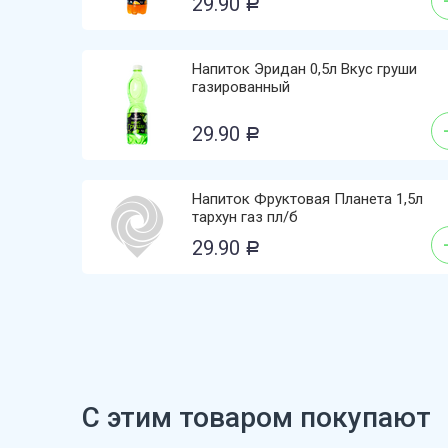
29.90
Р
Напиток Эридан 0,5л Вкус груши
газированный
29.90
Р
Напиток Фруктовая Планета 1,5л
тархун газ пл/б
29.90
Р
С этим товаром покупают