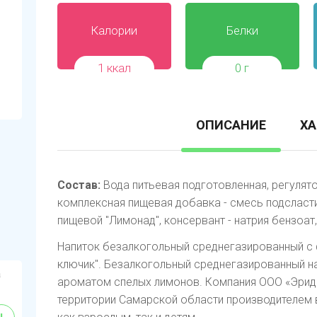
Калории
Белки
1 ккал
0 г
ОПИСАНИЕ
ХА
Состав:
Вода питьевая подготовленная, регулято
комплексная пищевая добавка - смесь подсластит
пищевой "Лимонад", консервант - натрия бензоат,
Напиток безалкогольный среднегазированный с
ключик". Безалкогольный среднегазированный н
а
ароматом спелых лимонов. Компания ООО «Эрида
территории Самарской области производителем 