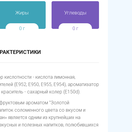
Жиры
Углеводы
0 г
0 г
РАКТЕРИСТИКИ
р кислотности - кислота лимонная,
елей (Е952, Е950, Е955, Е954), ароматизатор
 краситель - сахарный колер (Е150d).
 фруктовым ароматом "Золотой
апиток соломенного цвета со вкусом и
н» является одним из крупнейших на
вкусных и полезных напитков, полюбившихся