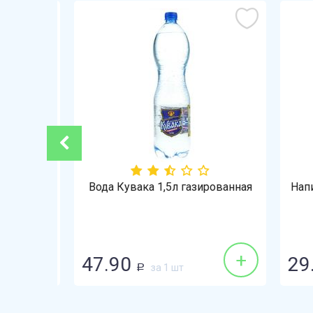
-21%
Вода Кувака 1,5л газированная
Напит
+
+
47.90
29.
за 1 шт
Р