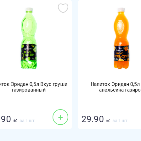
ок Эридан 0,5л Вкус груши
Напиток Эридан 0,5л В
газированный
апельсина газиро...
+
90
29.90
за 1 шт
за 1 шт
Р
Р