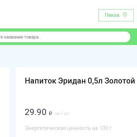
Пенза
Напиток Эридан 0,5л Золото
29.90
за 1 шт
Р
Энергетическая ценность на 100 г