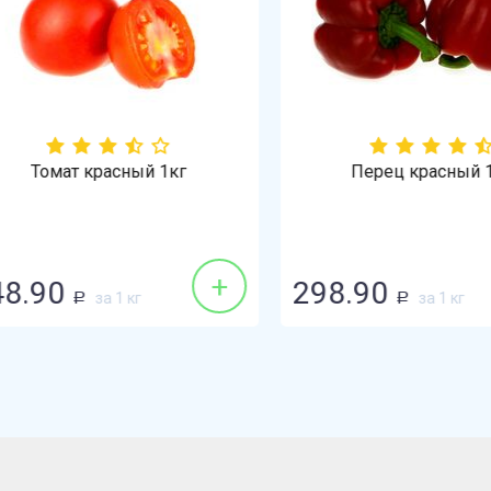
Томат красный 1кг
Перец красный 1кг
+
.90
298.90
за 1 кг
за 1 кг
Р
Р