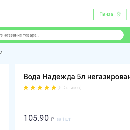
Пенза
да
Вода Надежда 5л негазирова
(5 Отзывов)
105.90
за 1 шт
Р