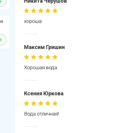
+
Никита Черушов
хороша
ая
+
Максим Гришин
Хорошая вода.
Ксения Юркова
Вода отличная!