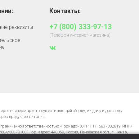
нии:
Контакты:
+7 (800) 333-97-13
кие реквизиты
(Телефон интернет-магазина)
тельское
ие
нтернет-гипермаркет, осуществляющий сборку, выдачу и доставку
оров продуктов питания.
ограниченной ответственностью «Торнадо» (ОГРН 1115837002819, ИНН/
84/583701001, юр. адрес: 440058, Россия, Пензенская обл., г. Пенза,
д.1Г, оф.17)