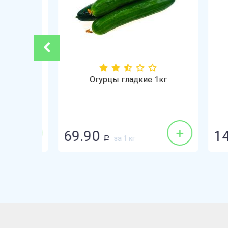
-3%
ай 1кг
Огурцы гладкие 1кг
+
+
69.90
148
за 1 кг
Р