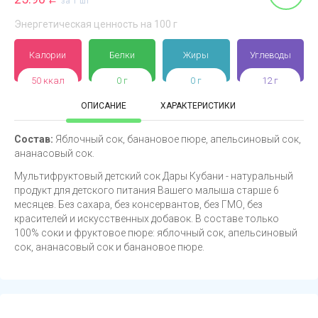
за 1 шт
Энергетическая ценность на 100 г
Калории
Белки
Жиры
Углеводы
50 ккал
0 г
0 г
12 г
ОПИСАНИЕ
ХАРАКТЕРИСТИКИ
Состав:
Яблочный сок, банановое пюре, апельсиновый сок,
ананасовый сок.
Мультифруктовый детский сок Дары Кубани - натуральный
продукт для детского питания Вашего малыша старше 6
месяцев. Без сахара, без консервантов, без ГМО, без
красителей и искусственных добавок. В составе только
100% соки и фруктовое пюре: яблочный сок, апельсиновый
сок, ананасовый сок и банановое пюре.