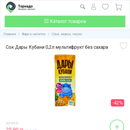
Каталог товаров
Главная
/
Вода и напитки
/
Соки, морсы, смузи
Сок Дары Кубани 0,2л мультифрукт без сахара
-42%
44.90
Р
+
25.90
Р