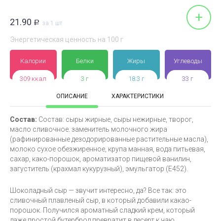
+
21.90
Р
за 1 шт
Энергетическая ценность на 100 г
Калории
Белки
Жиры
Углеводы
309 ккал
3 г
18.3 г
33 г
ОПИСАНИЕ
ХАРАКТЕРИСТИКИ
Состав:
Состав: сыры жирные, сыры нежирные, творог,
масло сливочное. заменитель молочного жира
(рафинированные дезодорированные растительные масла),
молоко сухое обезжиренное, крупа манная, вода питьевая,
сахар, како-порошок, ароматизатор пищевой ванилин,
загуститель (крахмал кукурузный), эмульгатор (Е452).
Шоколадный сыр — звучит интересно, да? Все так: это
сливочный плавленый сыр, в который добавили какао-
порошок. Получился ароматный сладкий крем, который
даже простой бутерброд превратит в десерт к чаю.