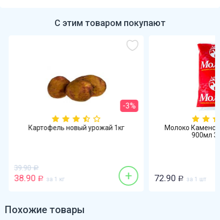
С этим товаром покупают
-3%
Картофель новый урожай 1кг
Молоко Каменск
900мл 3,2
39.90
Р
+
38.90
72.90
Р
за 1 кг
Р
за 1 шт
Похожие товары