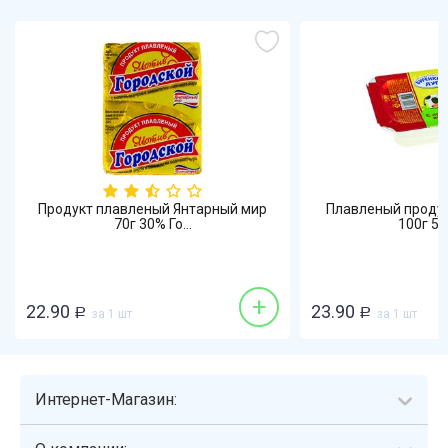
Продукт плавленый Янтарный мир
Плавленый продук
70г 30% Го...
100г 55%
+
22.90
23.90
Р
за 1 шт
Р
за 1 шт
Интернет-Магазин: