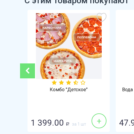
С этим товаром покупают
"
Комбо "Детское"
Вода 
+
+
1 399.00
47.
за 1 шт
Р