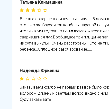
Татьяна Климашина
Внешне совершенно иначе выглядят...В домаш
столько же брусочков колбасы вареной не лу
чтоли каким то,трудно понимаемая масса вмес
сварившийся лук.Вообще,все три пиццы не зап
из супа вынулы...Очень расстроены...Это не пи
ребенка...Сплошное разочарование.....
Надежда Юрьевна
Заказываем комбо не первый раз,все было хор
волосом ,длинный светлый волос ,видно с ним 
буду заказывать