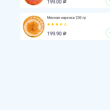
199.00
Р
Мясная нарезка 230 гр
199.90
Р