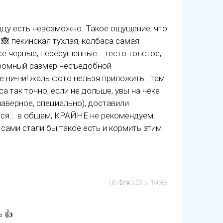
ццу есть невозможно. Такое ощущение, что
 🙈 пекинская тухлая, колбаса самая
е черные, пересушенные....тесто толстое,
огромный размер несъедобной
е ни-ни! жаль фото нельзя приложить.. там
са так точно, если не дольше, увы на чеке
аверное, специально), доставили
ся... в общем, КРАЙНЕ не рекомендуем.
ами стали бы такое есть и кормить этим
06 Фев 2025, 19:36
ь 👍