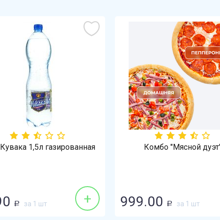
Кувака 1,5л газированная
Комбо "Мясной дуэт
+
90
999.00
за 1 шт
за 1 шт
Р
Р