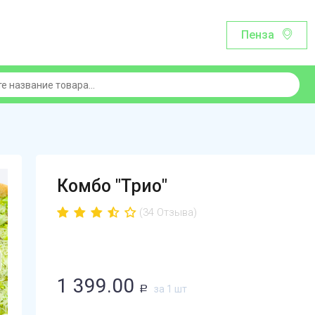
Пенза
Комбо "Трио"
(34 Отзыва)
1 399.00
за 1 шт
Р