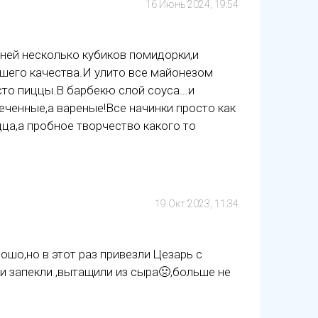
16 Июнь 2024, 19:54
ней несколько кубиков помидорки,и
чшего качества.И улито все майонезом
то пиццы.В барбекю слой соуса...и
еченные,а вареные!Все начинки просто как
цца,а пробное творчество какого то
19 Окт 2023, 11:34
ошо,но в этот раз привезли Цезарь с
и запекли ,вытащили из сыра🤢,больше не