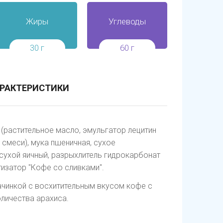
Жиры
Углеводы
30 г
60 г
РАКТЕРИСТИКИ
 (растительное масло, эмульгатор лецитин
 смеси), мука пшеничная, сухое
ухой яичный, разрыхлитель гидрокарбонат
тизатор "Кофе со сливками".
ачинкой с восхитительным вкусом кофе с
личества арахиса.