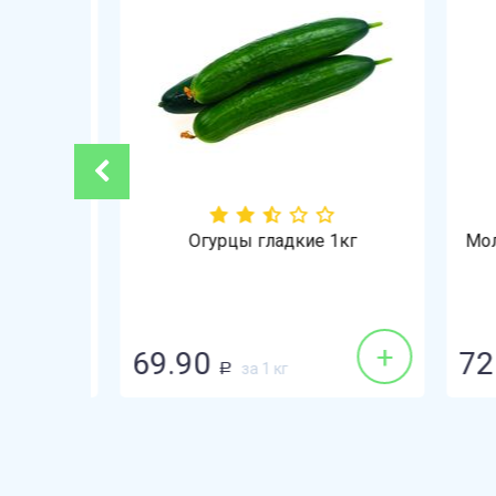
-3%
ай 1кг
Огурцы гладкие 1кг
Моло
+
+
69.90
72.
за 1 кг
Р