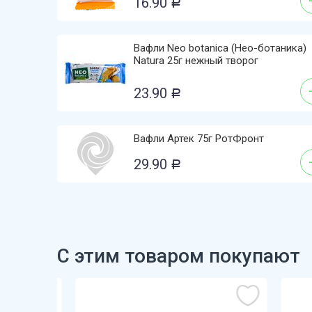
16.90
Р
Вафли Neo botanica (Нео-ботаника)
Natura 25г нежный творог
23.90
Р
Вафли Артек 75г РотФронт
29.90
Р
С этим товаром покупают