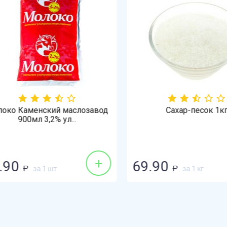
ко Каменский маслозавод
Сахар-песок 1кг
900мл 3,2% ул...
+
90
69.90
за 1 шт
за 1 кг
Р
Р