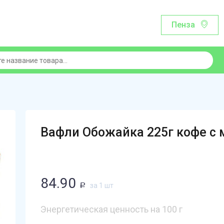
Пенза
Вафли Обожайка 225г кофе с
84.90
за 1 шт
Р
Энергетическая ценность на 100 г