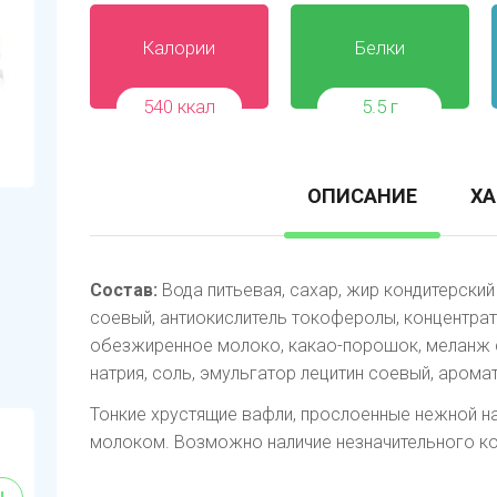
Калории
Белки
540 ккал
5.5 г
ОПИСАНИЕ
ХА
Состав:
Вода питьевая, сахар, жир кондитерский
соевый, антиокислитель токоферолы, концентрат
обезжиренное молоко, какао-порошок, меланж с
натрия, соль, эмульгатор лецитин соевый, арома
Тонкие хрустящие вафли, прослоенные нежной н
молоком. Возможно наличие незначительного ко