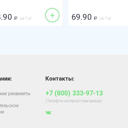
+
.90
69.90
за 1 кг
за 1 кг
Р
Р
нии:
Контакты:
+7 (800) 333-97-13
кие реквизиты
(Телефон интернет-магазина)
тельское
ие