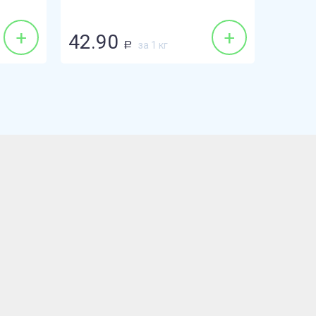
+
+
42.90
47.9
за 1 кг
Р