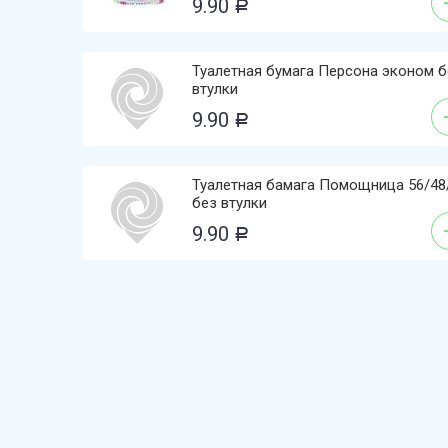
9.90
Р
Туалетная бумага Персона эконом б
втулки
9.90
Р
Туалетная бамага Помощница 56/48
без втулки
9.90
Р