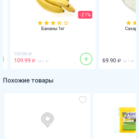
-21%
Бананы 1кг
Сахар-пе
139.90
Р
+
109.99
69.90
Р
за 1 кг
Р
за 1 кг
Похожие товары