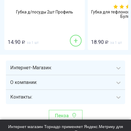
Губка д/посуды 2шт Профиль
Губка для тефлонов
Бульк 
+
14.90
18.90
Р
за 1 шт
Р
за 1 шт
Интернет-Магазин:
О компании:
Контакты:
Пенза
Интернет магазин Торнадо применяет Яндекс.Метрику для
Торнадо - интернет-гипермаркет, осуществляющий сборку,