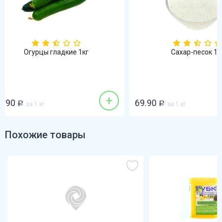
 1кг
Сахар-песок 1кг
Ту
+
+
69.90
32.90
Р
за 1 кг
Похожие товары