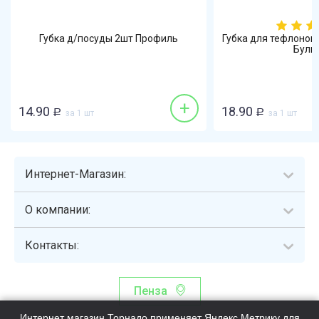
Губка д/посуды 2шт Профиль
Губка для тефлонов
Бульк 
+
14.90
18.90
Р
за 1 шт
Р
за 1 шт
Интернет-Магазин:
О компании:
Контакты:
Пенза
Интернет магазин Торнадо применяет Яндекс.Метрику для