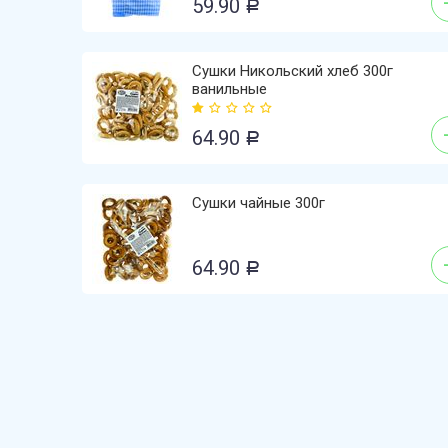
59.90
Р
Сушки Никольский хлеб 300г
ванильные
64.90
Р
Сушки чайные 300г
64.90
Р