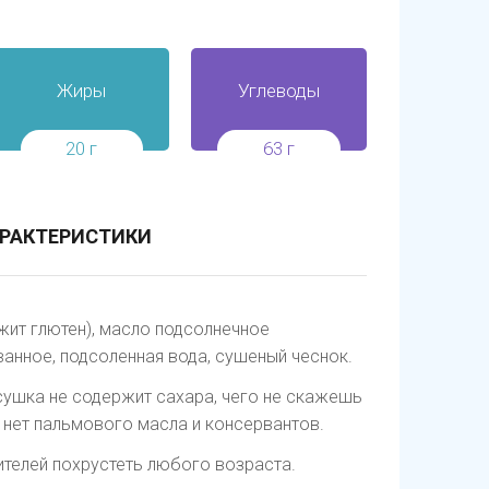
Жиры
Углеводы
20 г
63 г
РАКТЕРИСТИКИ
ит глютен), масло подсолнечное
нное, подсоленная вода, сушеный чеснок.
ушка не содержит сахара, чего не скажешь
и нет пальмового масла и консервантов.
ителей похрустеть любого возраста.