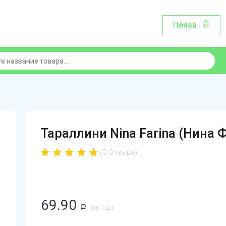
Пенза
Тараллини Nina Farina (Нина 
(3 Отзыва)
69.90
за 1 шт
Р