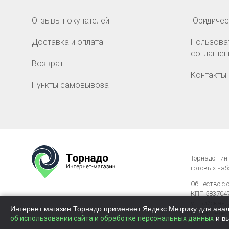
Отзывы покупателей
Юридичес
Доставка и оплата
Пользова
соглашен
Возврат
Контакты
Пункты самовывоза
Торнадо - и
готовых наб
Общество с 
КПП 58370476
ул.Бийская, 
Интернет магазин Торнадо применяет Яндекс.Метрику для анал
Номер теле
об использовании сайта и обработке персональных данных
и в