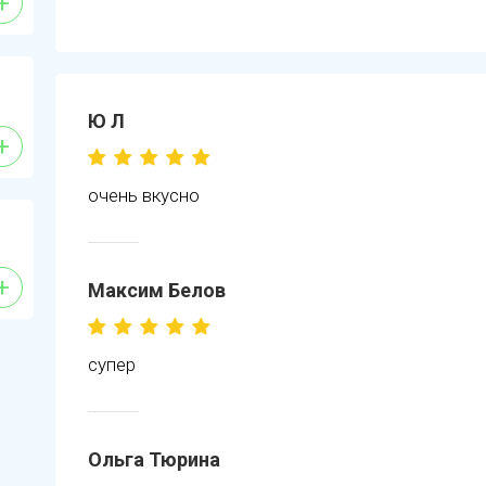
+
Ю Л
+
очень вкусно
+
Максим Белов
супер
Ольга Тюрина