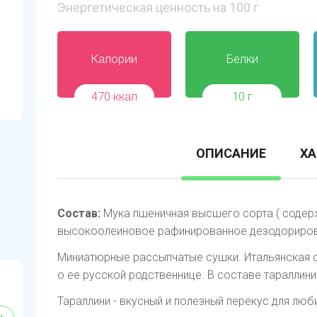
Энергетическая ценность на 100 г
Калории
Белки
470 ккал
10 г
ОПИСАНИЕ
ХА
Состав:
Мука пшеничная высшего сорта ( содерж
высокоолеиновое рафинированное дезодорирова
Миниатюрные рассыпчатые сушки. Итальянская с
о ее русской родственнице. В составе тараллин
Тараллини - вкусный и полезный перекус для люб