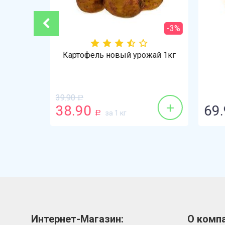
-3%
(Нина
Картофель новый урожай 1кг
39.90
Р
+
+
38.90
69.
за 1 кг
Р
Интернет-Магазин:
О компа