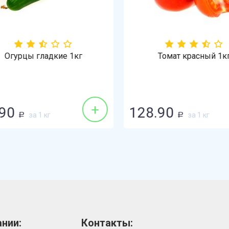
Огурцы гладкие 1кг
Томат красный 1кг
+
90
128.90
за 1 кг
за 1 кг
Р
Р
нии:
Контакты: