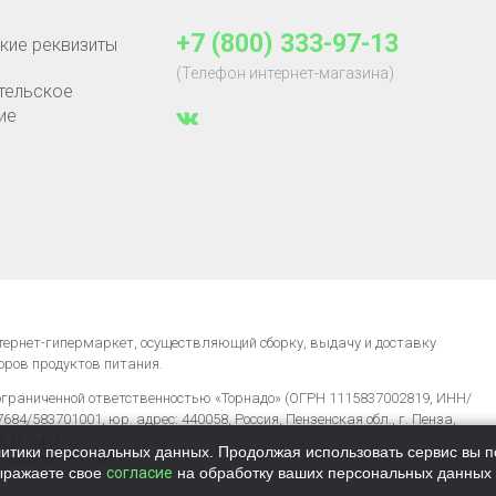
+7 (800) 333-97-13
кие реквизиты
(Телефон интернет-магазина)
тельское
ие
нтернет-гипермаркет, осуществляющий сборку, выдачу и доставку
оров продуктов питания.
ограниченной ответственностью «Торнадо» (ОГРН 1115837002819, ИНН/
84/583701001, юр. адрес: 440058, Россия, Пензенская обл., г. Пенза,
д.1Г, оф.17)
итики персональных данных. Продолжая использовать сервис вы п
фона +78003339713
ыражаете свое
согласие
на обработку ваших персональных данных