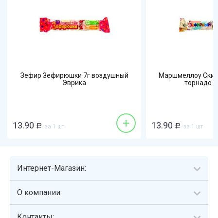
Зефир Зефирюшки 7г воздушный
Маршмеллоу Скиф
Эврика
торнадо 
+
13.90
13.90
Р
за 1 шт
Р
за 1 шт
Интернет-Магазин:
О компании:
Контакты: