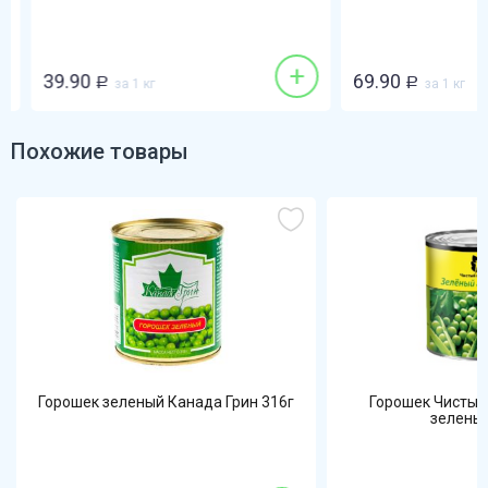
+
39.90
69.90
Р
за 1 кг
Р
за 1 кг
Похожие товары
Горошек зеленый Канада Грин 316г
Горошек Чистый
зелены