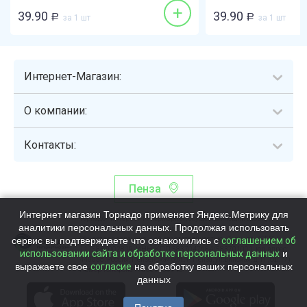
+
39.90
39.90
Р
за 1 шт
Р
за 1 шт
Интернет-Магазин:
О компании:
Контакты:
Пенза
Интернет магазин Торнадо применяет Яндекс.Метрику для
Торнадо - интернет-гипермаркет, осуществляющий сборку,
аналитики персональных данных. Продолжая использовать
выдачу и доставку готовых наборов продуктов питания.
сервис вы подтверждаете что ознакомились с
Общество с ограниченной ответственностью «Торнадо» (ОГРН
соглашением об
1115837002819, ИНН/КПП 5837047684/583701001, юр. адрес:
использовании сайта и обработке персональных данных
и
440058, Россия, Пензенская обл., г. Пенза, ул.Бийская, д.1Г, оф.17)
выражаете свое
согласие
на обработку ваших персональных
Номер телефона +78003339713
данных