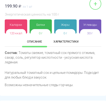
+
199.90
Р
за 1 шт
Энергетическая ценность на 100 г
Калории
Белки
Жиры
Углеводы
120 ккал
0 г
0 г
30 г
ОПИСАНИЕ
ХАРАКТЕРИСТИКИ
Состав:
Томаты свежие, томатный сок прямого отжима,
сахар, соль, регулятор кислотности - уксусная кислота
ледяная.
Натуральный томатный сок и цельные помидоры. Подходит
для любых блюд и закусок.
Возможны незначительные следы горчицы.