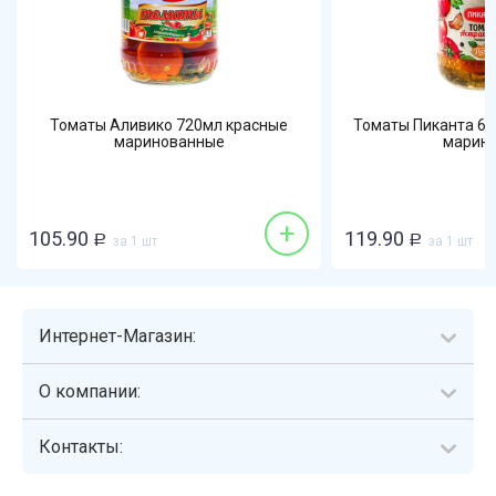
Томаты Аливико 720мл красные
Томаты Пиканта 67
маринованные
маринов
+
105.90
119.90
Р
за 1 шт
Р
за 1 шт
Интернет-Магазин:
О компании:
Контакты: