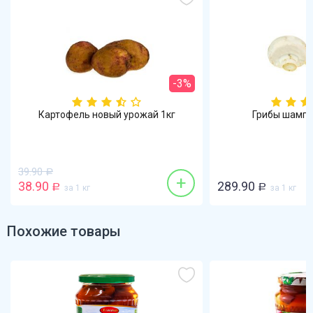
-3%
Картофель новый урожай 1кг
Грибы шампи
39.90
Р
+
38.90
289.90
Р
за 1 кг
Р
за 1 кг
Похожие товары