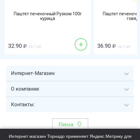
Паштет печеночный Рузком 100г
Паштет печеночн
курица
говяд
+
32.90
36.90
Р
за 1 шт
Р
за 1 шт
Интернет-Магазин:
О компании:
Контакты:
Пенза
Интернет магазин Торнадо применяет Яндекс.Метрику для
Торнадо - интернет-гипермаркет, осуществляющий сборку,