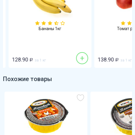
Бананы 1кг
Томат роз
+
128.90
138.90
Р
за 1 кг
Р
за 1 кг
Похожие товары