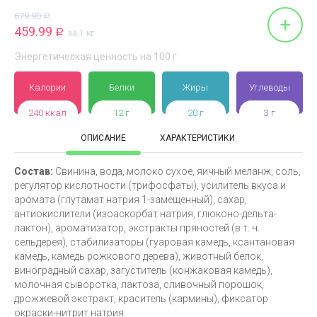
679.90
Р
+
459.99
Р
за 1 кг
Энергетическая ценность на 100 г
Калории
Белки
Жиры
Углеводы
240 ккал
12 г
20 г
3 г
ОПИСАНИЕ
ХАРАКТЕРИСТИКИ
Состав:
Свинина, вода, молоко сухое, яичный меланж, соль,
регулятор кислотности (трифосфаты), усилитель вкуса и
аромата (глутамат натрия 1-замещенный), сахар,
антиокислители (изоаскорбат натрия, глюконо-дельта-
лактон), ароматизатор, экстракты пряностей (в т. ч.
сельдерея), стабилизаторы (гуаровая камедь, ксантановая
камедь, камедь рожкового дерева), животный белок,
виноградный сахар, загуститель (конжаковая камедь),
молочная сыворотка, лактоза, сливочный порошок,
дрожжевой экстракт, краситель (кармины), фиксатор
окраски-нитрит натрия.