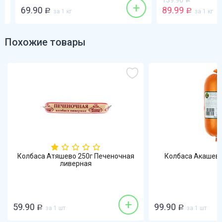
139.90
+
69.90
89.99
Р
за 1 кг
Р
за 1 кг
Похожие товары
Колбаса Атяшево 250г Печеночная
Колбаса Акашево
ливерная
+
59.90
99.90
Р
за 1 шт
Р
за 1 шт