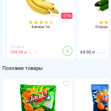
-21%
Бананы 1кг
Огурцы гла
139.90
Р
+
109.99
69.90
Р
за 1 кг
Р
за 1 кг
Похожие товары