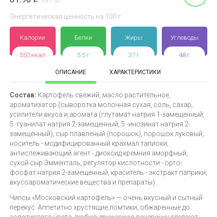
за 1 шт
Энергетическая ценность на 100 г
Калории
Белки
Жиры
Углеводы
550 ккал
5.5 г
37 г
48 г
ОПИСАНИЕ
ХАРАКТЕРИСТИКИ
Состав:
Картофель свежий, масло растительное,
ароматизатор (сыворотка молочная сухая, соль, сахар,
усилители вкуса и аромата (глутамат натрия 1-замещенный,
5 -гуанилат натрия 2-замещенный, 5 -инозинат натрия 2-
замещенный), сыр плавленый (порошок), порошок луковый,
носитель - модифицированный крахмал тапиоки,
антислеживающий агент - диоксид кремния аморфный,
сухой сыр Эмменталь, регулятор кислотности - орто-
фосфат натрия 2-замещенный, краситель - экстракт паприки,
вкусоароматические вещества и препараты).
Чипсы «Московский картофель» — очень вкусный и сытный
перекус. Аппетитно хрустящие ломтики, обжаренные до