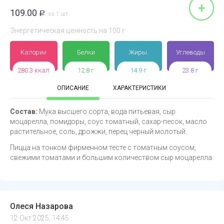
+
109.00
Р
за 1 шт
Энергетическая ценность на 100 г
Калории
Белки
Жиры
Углеводы
280.3 ккал
12.8 г
14.9 г
23.8 г
ОПИСАНИЕ
ХАРАКТЕРИСТИКИ
Состав:
Мука высшего сорта, вода питьевая, сыр
моцарелла, помидоры, соус томатный, сахар-песок, масло
растительное, соль, дрожжи, перец черный молотый.
Пицца на тонком фирменном тесте с томатным соусом,
свежими томатами и большим количеством сыр моцарелла.
Олеся Назарова
12 Окт 2025, 14:45