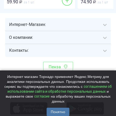
+
59.90
74.90
Р
за 1 шт
Р
за 1 шт
Интернет-Магазин:
О компании:
Контакты:
Пенза
Интернет магазин Торнадо применяет Яндекс.Метрику для
Торнадо - интернет-гипермаркет, осуществляющий сборку,
аналитики персональных данных. Продолжая использовать
выдачу и доставку готовых наборов продуктов питания.
сервис вы подтверждаете что ознакомились с
Общество с ограниченной ответственностью «Торнадо» (ОГРН
соглашением об
1115837002819, ИНН/КПП 5837047684/583701001, юр. адрес:
использовании сайта и обработке персональных данных
и
440058, Россия, Пензенская обл., г. Пенза, ул.Бийская, д.1Г, оф.17)
выражаете свое
согласие
на обработку ваших персональных
Номер телефона +78003339713
данных
Понятно