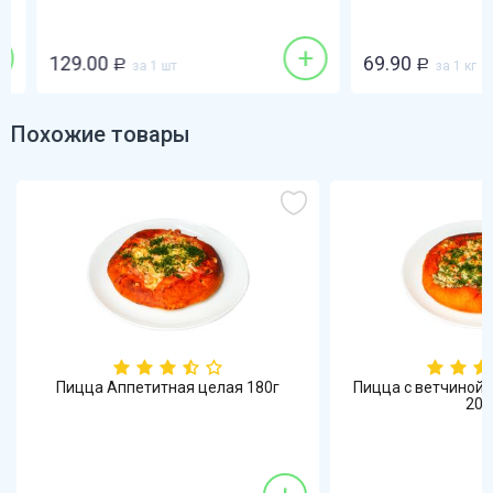
+
129.00
69.90
Р
за 1 шт
Р
за 1 кг
Похожие товары
Пицца Аппетитная целая 180г
Пицца с ветчиной 
200