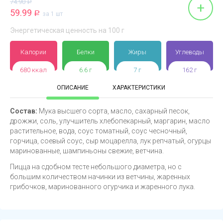
74.90
Р
+
59.99
Р
за 1 шт
Энергетическая ценность на 100 г
Калории
Белки
Жиры
Углеводы
680 ккал
6.6 г
7 г
162 г
ОПИСАНИЕ
ХАРАКТЕРИСТИКИ
Состав:
Мука высшего сорта, масло, сахарный песок,
дрожжи, соль, улучшитель хлебопекарный, маргарин, масло
растительное, вода, соус томатный, соус чесночный,
горчица, соевый соус, сыр моцарелла, лук репчатый, огурцы
маринованные, шампиньоны свежие, ветчина.
Пицца на сдобном тесте небольшого диаметра, но с
большим количеством начинки из ветчины, жаренных
грибочков, маринованного огурчика и жаренного лука.