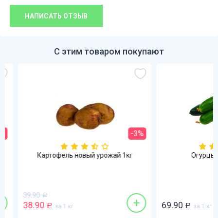
НАПИСАТЬ ОТЗЫВ
С этим товаром покупают
-3%
Картофель новый урожай 1кг
Огурцы гла
39.90
Р
+
38.90
69.90
Р
за 1 кг
Р
за 1 кг