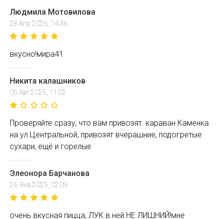
Людмила Мотовилова
28 Апр 2026, 14:36
вкусно!мира41
Никита калашников
05 Авг 2025, 11:02
Проверяйте сразу, что вам привозят. караван Каменка
на ул.Центральной, привозят вчерашние, подогретые
сухари, ещё и горелые
Элеонора Барчанова
26 Янв 2025, 02:09
очень вкусная пицца, ЛУК в ней НЕ ЛИШНИЙ!мне