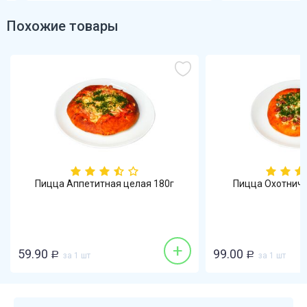
Похожие товары
Пицца Аппетитная целая 180г
Пицца Охотничь
+
59.90
99.00
Р
за 1 шт
Р
за 1 шт