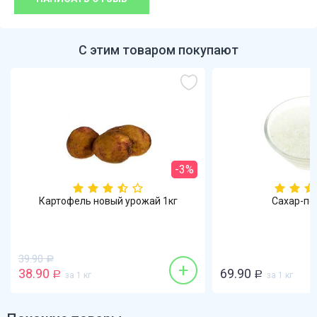
С этим товаром покупают
-3%
Картофель новый урожай 1кг
Сахар-пе
39.90
Р
+
38.90
69.90
Р
за 1 кг
Р
за 1 кг