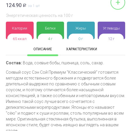
+
124.90
Р
за 1 шт
Энергетическая ценность на 100 г
Калории
Белки
Жиры
Углеводы
65 ккал
4 г
0 г
12 г
ОПИСАНИЕ
ХАРАКТЕРИСТИКИ
Состав:
Вода, соевые бобы, пшеница, соль, сахар.
Соевый соус Сэн Сой Премиум "Классический" готовится
методом естественного брожения и подвергается более
длительной выдержке по сравнению с обычным соевым
соусом, и поэтому отличается более насыщенной
консистенцией, а также особенным и неповторимым вкусом.
Именно такой соус лучше всего сочетается с
деликатесными морепродуктами. Японцы его называют
"сёю" и подают к суши и роллам, столь популярным во всем
мире. Оригинальная стеклянная бутылка, выполненная в
японском стиле, будет очень изящно выглядеть на вашем
столе.