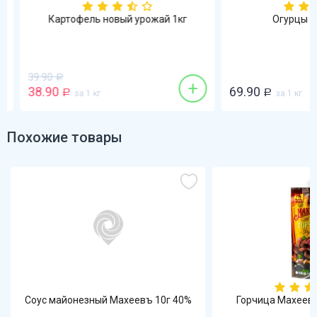
Картофель новый урожай 1кг
Огурцы гла
39.90
Р
+
38.90
69.90
Р
за 1 кг
Р
за 1 кг
Похожие товары
Соус майонезный Махеевъ 10г 40%
Горчица Махеевъ