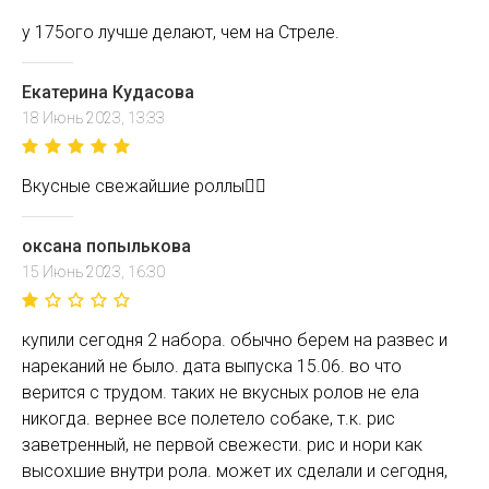
у 175ого лучше делают, чем на Стреле.
Екатерина Кудасова
18 Июнь 2023, 13:33
Вкусные свежайшие роллы👍🏼
оксана попылькова
15 Июнь 2023, 16:30
купили сегодня 2 набора. обычно берем на развес и
нареканий не было. дата выпуска 15.06. во что
верится с трудом. таких не вкусных ролов не ела
никогда. вернее все полетело собаке, т.к. рис
заветренный, не первой свежести. рис и нори как
высохшие внутри рола. может их сделали и сегодня,