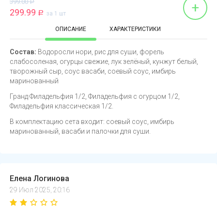
399.00
Р
+
299.99
Р
за 1 шт
ОПИСАНИЕ
ХАРАКТЕРИСТИКИ
Состав:
Водоросли нори, рис для суши, форель
слабосоленая, огурцы свежие, лук зелёный, кунжут белый,
творожный сыр, соус васаби, соевый соус, имбирь
маринованный
Гранд Филадельфия 1/2, Филадельфия с огурцом 1/2,
Филадельфия классическая 1/2.
В комплектацию сета входит: соевый соус, имбирь
маринованный, васаби и палочки для суши.
Елена Логинова
29 Июл 2025, 20:16