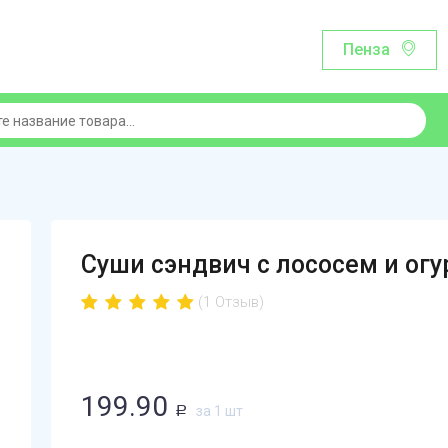
Пенза
Суши сэндвич с лососем и огу
(1 Отзыв)
199.90
за 1 шт
Р