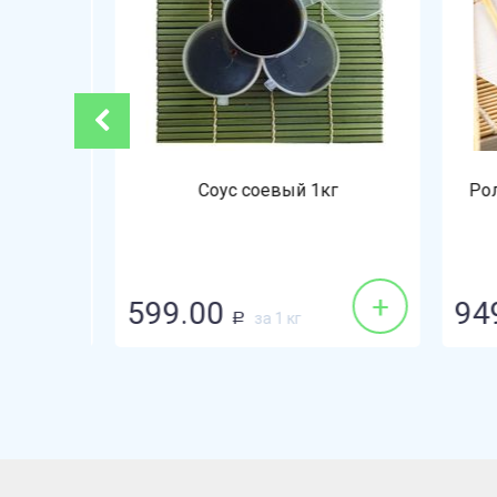
ежным
Соус соевый 1кг
Ролл
+
+
599.00
949
за 1 кг
Р