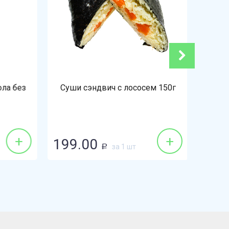
а без
Суши сэндвич с лососем 150г
Гу
+
+
199.00
149.
за 1 шт
Р