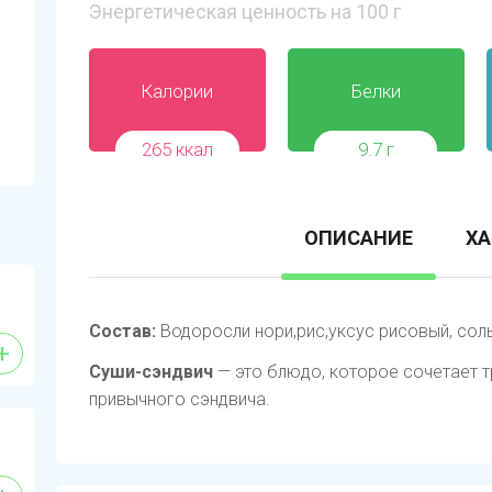
Энергетическая ценность на 100 г
Калории
Белки
265 ккал
9.7 г
ОПИСАНИЕ
ХА
Состав:
Водоросли нори,рис,уксус рисовый, соль
+
Суши-сэндвич
— это блюдо, которое сочетает т
привычного сэндвича.