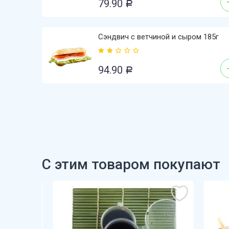
79.90
Р
Сэндвич с ветчиной и сыром 185г
94.90
Р
С этим товаром покупают