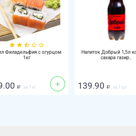
 Филадельфия с огурцом
Напиток Добрый 1,5л кол
1кг
сахара газир...
+
.00
139.90
за 1 кг
за 1 шт
Р
Р