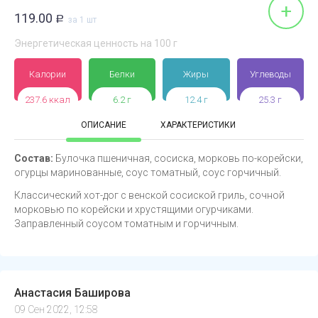
+
119.00
Р
за 1 шт
Энергетическая ценность на 100 г
Калории
Белки
Жиры
Углеводы
237.6 ккал
6.2 г
12.4 г
25.3 г
ОПИСАНИЕ
ХАРАКТЕРИСТИКИ
Состав:
Булочка пшеничная, сосиска, морковь по-корейски,
огурцы маринованные, соус томатный, соус горчичный.
Классический хот-дог с венской сосиской гриль, сочной
морковью по корейски и хрустящими огурчиками.
Заправленный соусом томатным и горчичным.
Анастасия Баширова
09 Сен 2022, 12:58