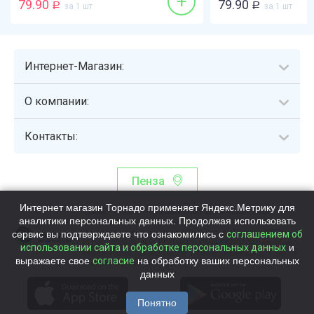
+
79.90
79.90
Р
за 1 шт
Р
за 1 шт
Интернет-Магазин:
О компании:
Контакты:
Пенза
Интернет магазин Торнадо применяет Яндекс.Метрику для
Торнадо - интернет-гипермаркет, осуществляющий сборку,
аналитики персональных данных. Продолжая использовать
выдачу и доставку готовых наборов продуктов питания.
сервис вы подтверждаете что ознакомились с
Общество с ограниченной ответственностью «Торнадо» (ОГРН
соглашением об
1115837002819, ИНН/КПП 5837047684/583701001, юр. адрес:
использовании сайта и обработке персональных данных
и
440058, Россия, Пензенская обл., г. Пенза, ул.Бийская, д.1Г, оф.17)
выражаете свое
согласие
на обработку ваших персональных
Номер телефона +78003339713
данных
Понятно