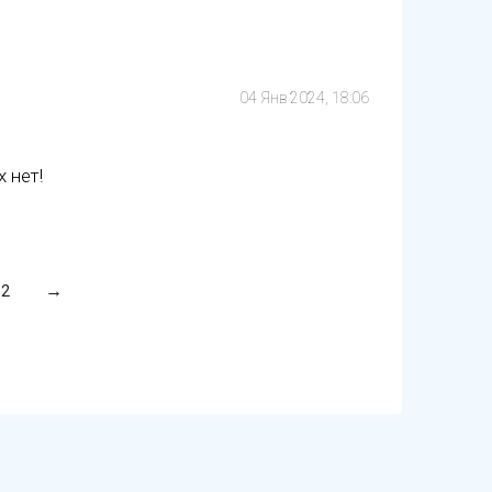
04 Янв 2024, 18:06
 нет!
2