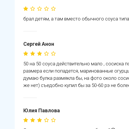
брал детям, а там вместо обычного соуса тип
Сергей Анон
50 на 50 соуса действительно мало , сосиска п
размера если попадется, маринованные огурцы 
думаю булка размякла бы, на фото около сосис
же нет) съедобно купил бы за 50-60 рэ не боле
Юлия Павлова