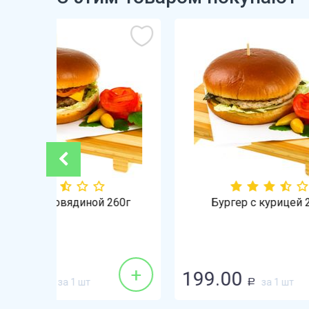
260г
Бургер с курицей 260г
+
+
199.00
169
за 1 шт
Р