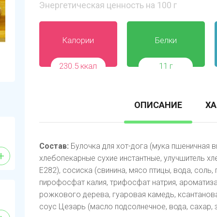
Энергетическая ценность на 100 г
Калории
Белки
230.5 ккал
11 г
ОПИСАНИЕ
ХА
Состав:
Булочка для хот-дога (мука пшеничная в
+
хлебопекарные сухие инстантные, улучшитель хл
Е282), сосиска (свинина, мясо птицы, вода, соль,
пирофосфат калия, трифосфат натрия, ароматиза
рожкового дерева, гуаровая камедь, ксантановая
соус Цезарь (масло подсолнечное, вода, сахар, 