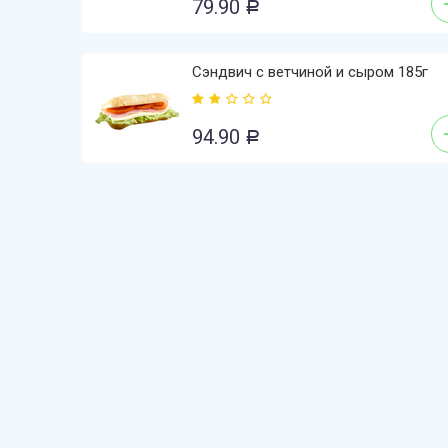
79.90
Р
Сэндвич с ветчиной и сыром 185г
94.90
Р