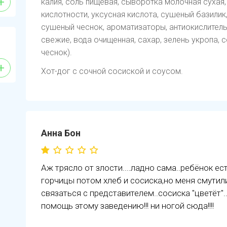
+
калия, соль пищевая, сыворотка молочная сухая,
кислотности, уксусная кислота, сушеный базилик
сушеный чеснок, ароматизаторы, антиокислитель
свежие, вода очищенная, сахар, зелень укропа, с
чеснок).
+
Хот-дог с сочной сосиской и соусом.
Анна Бон
Аж трясло от злости....ладно сама..ребёнок ес
горчицы потом хлеб и сосиска,но меня смутили"
связаться с представителем..сосиска "цветёт"..
помощь этому заведению!!! ни ногой сюда!!!!