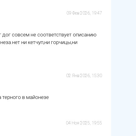
09 Фев 2026, 19:47
т дог совсем не соответствует описанию
неза.нет ни кетчуп,ни горчицы,ни
02 Янв 2026, 15:30
а терного в майонезе
04 Ноя 2025, 19:55