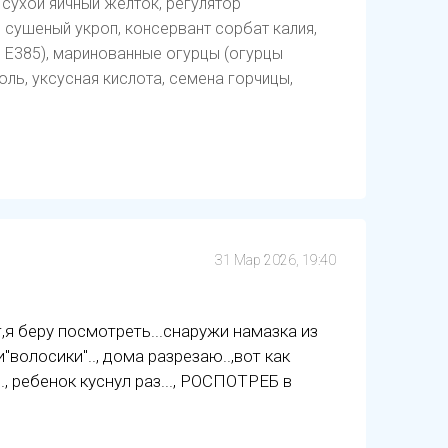
 сухой яичный желток, регулятор
, сушеный укроп, консервант сорбат калия,
 Е385), маринованные огурцы (огурцы
оль, уксусная кислота, семена горчицы,
31 Мар 2026, 19:40
т,я беру посмотреть...снаружи намазка из
волосики".., дома разрезаю..,вот как
., ребенок куснул раз..., РОСПОТРЕБ в