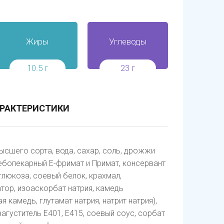
Жиры
Углеводы
10.5 г
23 г
РАКТЕРИСТИКИ
ысшего сорта, вода, сахар, соль, дрожжи
ебопекарный Е-фримат и Примат, консервант
 глюкоза, соевый белок, крахмал,
тор, изоаскорбат натрия, камедь
 камедь, глутамат натрия, натрит натрия),
загуститель Е401, Е415, соевый соус, сорбат