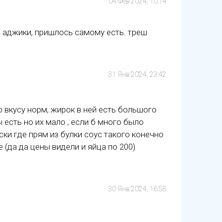
04 Фев 2024, 10:14
а аджики, пришлось самому есть. треш
31 Янв 2024, 23:42
о вкусу норм, жирок в ней есть большого
есть но их мало , если б много было
ки где прям из булки соус такого конечно
е (да да цены видели и яйца по 200)
30 Янв 2024, 16:58