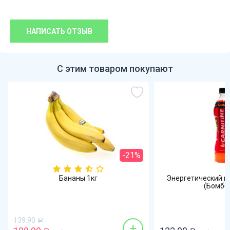
НАПИСАТЬ ОТЗЫВ
С этим товаром покупают
-21%
Бананы 1кг
Энергетический н
(Бомббар
139.90
Р
+