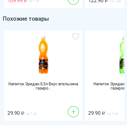
109.99
122.90
Р
за 1 кг
Р
за 1 шт
Похожие товары
Напиток Эридан 0,5л Вкус апельсина
Напиток Эридан 0
газиро...
газиров
+
29.90
29.90
Р
за 1 шт
Р
за 1 шт