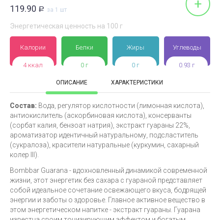
+
119.90
Р
за 1 шт
Энергетическая ценность на 100 г
Калории
Белки
Жиры
Углеводы
4 ккал
0 г
0 г
0.93 г
ОПИСАНИЕ
ХАРАКТЕРИСТИКИ
Состав:
Вода, регулятор кислотности (лимонная кислота),
антиокислитель (аскорбиновая кислота), консерванты
(сорбат калия, бензоат натрия), экстракт гуараны 22%,
ароматизатор идентичный натуральному, подсластитель
(сукралоза), красители натуральные (куркумин, сахарный
колер III).
Bombbar Guarana - вдохновленный динамикой современной
жизни, этот энергетик без сахара с гуараной представляет
собой идеальное сочетание освежающего вкуса, бодрящей
энергии и заботы о здоровье. Главное активное вещество в
этом энергетическом напитке - экстракт гуараны. Гуарана
известна своим тонизирующим эффектом и богатым