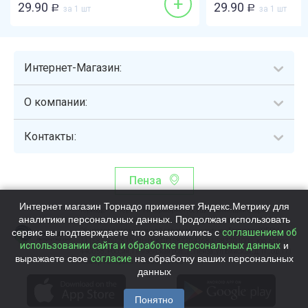
+
29.90
29.90
Р
за 1 шт
Р
за 1 шт
Интернет-Магазин:
О компании:
Контакты:
Пенза
Интернет магазин Торнадо применяет Яндекс.Метрику для
Торнадо - интернет-гипермаркет, осуществляющий сборку,
аналитики персональных данных. Продолжая использовать
выдачу и доставку готовых наборов продуктов питания.
сервис вы подтверждаете что ознакомились с
Общество с ограниченной ответственностью «Торнадо» (ОГРН
соглашением об
1115837002819, ИНН/КПП 5837047684/583701001, юр. адрес:
использовании сайта и обработке персональных данных
и
440058, Россия, Пензенская обл., г. Пенза, ул.Бийская, д.1Г, оф.17)
выражаете свое
согласие
на обработку ваших персональных
Номер телефона +78003339713
данных
Понятно