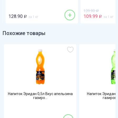
139.90
Р
+
128.90
109.99
Р
за 1 кг
Р
за 1 кг
Похожие товары
Напиток Эридан 0,5л Вкус апельсина
Напиток Эридан 0
газиро...
газиров