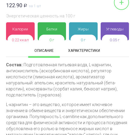
+
122.90
Р
за 1 шт
Энергетическая ценность на 100 г
Калории
Белки
Жиры
Углеводы
0.22 ккал
0 г
0 г
0.05 г
ОПИСАНИЕ
ХАРАКТЕРИСТИКИ
Состав:
Подготовленная питьевая вода, L-карнитин,
антиокислитель (аскорбиновая кислота), регулятор
кислотности (лимонная кислота), ароматизатор
натуральный: апельсин, краситель натуральный (бета-
каротин), консерванты (сорбат калия, бензоат натрия),
подсластитель (сукралоза).
L-карнитин – это вещество, которое имеет ключевое
значение в обмене веществ и энергетическом обеспечении
организма. Популярность L-carnitine как дополнительного
средства для физической активности и процесса похудения
обусловлена его ролью в переносе жирных кислот в
митохондрии (энергетические "заводы" клеток), где они