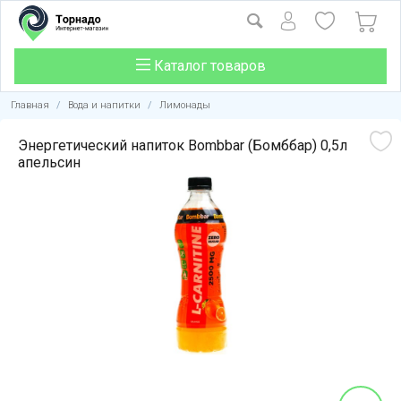
Каталог товаров
Главная
/
Вода и напитки
/
Лимонады
Энергетический напиток Bombbar (Бомббар) 0,5л
апельсин