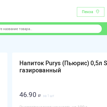
Пенза
Напиток Purys (Пьюрис) 0,5л 
газированный
46.90
за 1 шт
Р