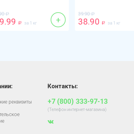
39.90
Р
Р
+
.99
38.90
за 1 кг
за 1 кг
Р
Р
нии:
Контакты:
+7 (800) 333-97-13
кие реквизиты
(Телефон интернет-магазина)
тельское
ие