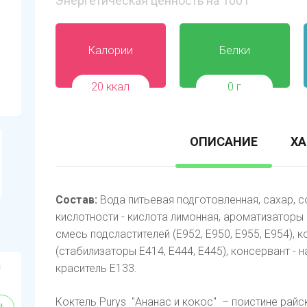
Энергетическая ценность на 100 г
Калории
Белки
20 ккал
0 г
ОПИСАНИЕ
ХА
Состав:
Вода питьевая подготовленная, сахар, 
кислотности - кислота лимонная, ароматизаторы
смесь подсластителей (Е952, Е950, Е955, Е954),
(стабилизаторы Е414, Е444, Е445), консервант - 
а
краситель Е133.
Коктель Purys "Ананас и кокос" – поистине райс