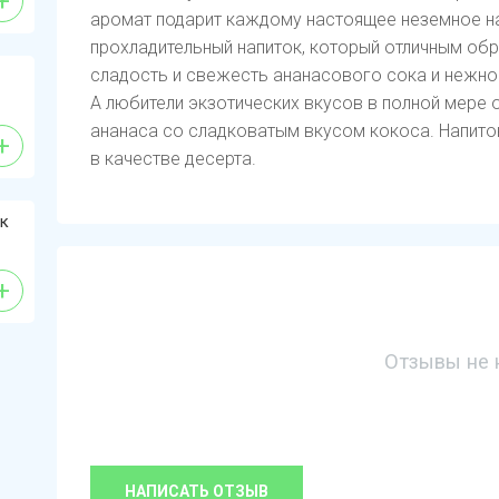
+
аромат подарит каждому настоящее неземное н
прохладительный напиток, который отличным об
сладость и свежесть ананасового сока и нежно
А любители экзотических вкусов в полной мере 
ананаса со сладковатым вкусом кокоса. Напито
+
в качестве десерта.
ик
+
Отзывы не 
НАПИСАТЬ ОТЗЫВ