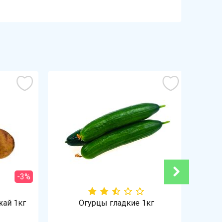
-3%
й 1кг
Огурцы гладкие 1кг