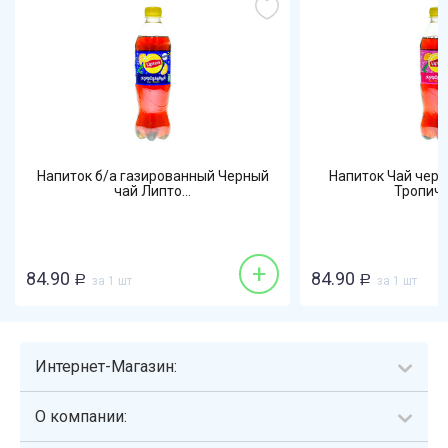
Напиток б/а газированный Черный
Напиток Чай черн
чай Липто...
Тропичес
+
84.90
84.90
Р
за 1 шт
Р
за 1 шт
Интернет-Магазин:
О компании: