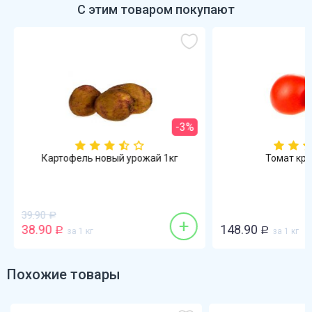
С этим товаром покупают
-3%
Картофель новый урожай 1кг
Томат кра
39.90
Р
+
38.90
148.90
Р
за 1 кг
Р
за 1 кг
Похожие товары