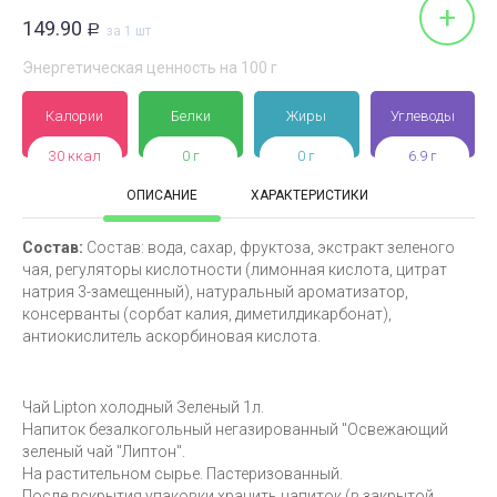
+
149.90
Р
за 1 шт
Энергетическая ценность на 100 г
Калории
Белки
Жиры
Углеводы
30 ккал
0 г
0 г
6.9 г
ОПИСАНИЕ
ХАРАКТЕРИСТИКИ
Состав:
Состав: вода, сахар, фруктоза, экстракт зеленого
чая, регуляторы кислотности (лимонная кислота, цитрат
натрия 3-замещенный), натуральный ароматизатор,
консерванты (сорбат калия, диметилдикарбонат),
антиокислитель аскорбиновая кислота.
Чай Lipton холодный Зеленый 1л.
Напиток безалкогольный негазированный "Освежающий
зеленый чай "Липтон".
На растительном сырье. Пастеризованный.
После вскрытия упаковки хранить напиток (в закрытой