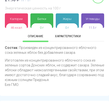
за 1 шт
Энергетическая ценность на 100 г
Калории
Белки
Жиры
Углеводы
46 ккал
0 г
0 г
11.5 г
ОПИСАНИЕ
ХАРАКТЕРИСТИКИ
Состав:
Произведен из концентрированного яблочного
сока зеленых яблок без добавления сахара.
Изготовлен из концентрированного яблочного сока из
зеленых сортов Донских яблок, не содержит сахара. Зеленые
яблоки обладают низкоаллергенными свойствами, при этом
имеют достаточно сладкий вкус, благодаря созреванию под
южным солнцем Придонья.
Без ГМО.