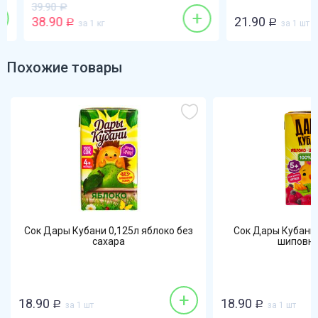
39.90
Р
+
38.90
21.90
Р
за 1 кг
Р
за 1 шт
Похожие товары
Сок Дары Кубани 0,125л яблоко без
Сок Дары Кубани 
сахара
шиповник
+
18.90
18.90
Р
за 1 шт
Р
за 1 шт