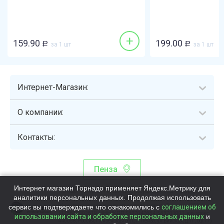
+
159.90
199.00
Р
за 1 шт
Р
за 1 шт
Интернет-Магазин:
О компании:
Контакты:
Пенза
Интернет магазин Торнадо применяет Яндекс.Метрику для
Торнадо - интернет-гипермаркет, осуществляющий сборку,
аналитики персональных данных. Продолжая использовать
выдачу и доставку готовых наборов продуктов питания.
сервис вы подтверждаете что ознакомились с
Общество с ограниченной ответственностью «Торнадо» (ОГРН
соглашением об
1115837002819, ИНН/КПП 5837047684/583701001, юр. адрес:
использовании сайта и обработке персональных данных
и
440058, Россия, Пензенская обл., г. Пенза, ул.Бийская, д.1Г, оф.17)