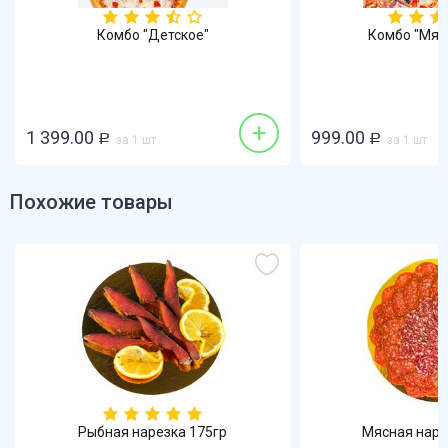
Комбо "Детское"
Комбо "Мяс
+
1 399.00
999.00
Р
за 1 шт
Р
за 1 шт
Похожие товары
Рыбная нарезка 175гр
Мясная наре