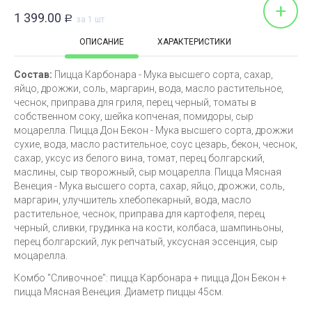
+
1 399.00
Р
за 1 шт
ОПИСАНИЕ
ХАРАКТЕРИСТИКИ
Состав:
Пицца Карбонара - Мука высшего сорта, сахар,
яйцо, дрожжи, соль, маргарин, вода, масло растительное,
чеснок, приправа для гриля, перец черный, томаты в
собственном соку, шейка копченая, помидоры, сыр
моцарелла. Пицца Дон Бекон - Мука высшего сорта, дрожжи
сухие, вода, масло растительное, соус цезарь, бекон, чеснок,
сахар, уксус из белого вина, томат, перец болгарский,
маслины, сыр творожный, сыр моцарелла. Пицца Мясная
Венеция - Мука высшего сорта, сахар, яйцо, дрожжи, соль,
маргарин, улучшитель хлебопекарный, вода, масло
растительное, чеснок, приправа для картофеля, перец
черный, сливки, грудинка на кости, колбаса, шампиньоны,
перец болгарский, лук репчатый, уксусная эссенция, сыр
моцарелла.
Комбо "Сливочное": пицца Карбонара + пицца Дон Бекон +
пицца Мясная Венеция
. Диаметр пиццы 45см.