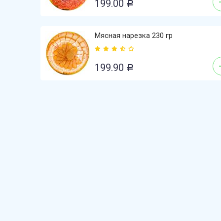
199.00
Р
Мясная нарезка 230 гр
199.90
Р