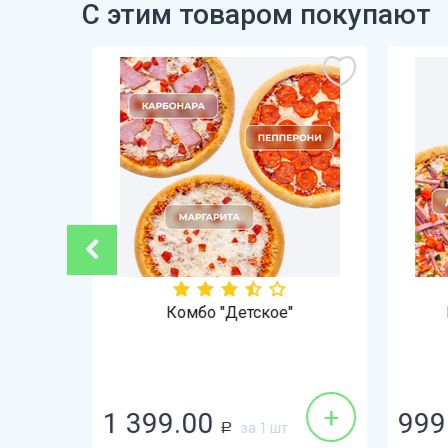
С этим товаром покупают
Комбо "Детское"
+
+
1 399.00
999
за 1 шт
Р