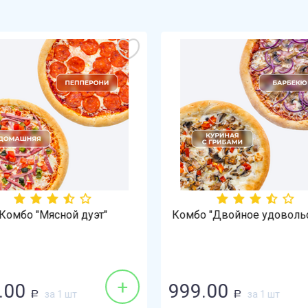
Комбо "Мясной дуэт"
Комбо "Двойное удоволь
+
.00
999.00
за 1 шт
за 1 шт
Р
Р