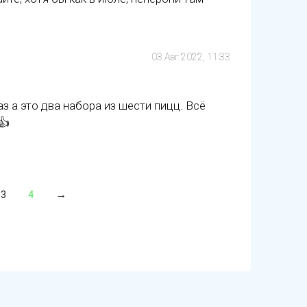
03 Авг 2022, 11:33
 а это два набора из шести пицц. Всё
👍
3
4