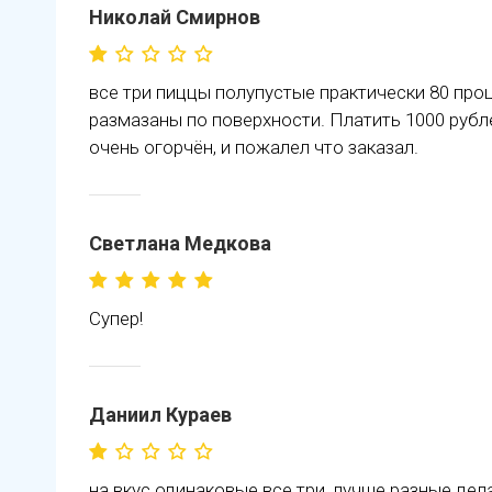
Николай Смирнов
все три пиццы полупустые практически 80 проц
размазаны по поверхности. Платить 1000 рублей
очень огорчён, и пожалел что заказал.
Светлана Медкова
Супер!
Даниил Кураев
на вкус одинаковые все три, лучше разные дела