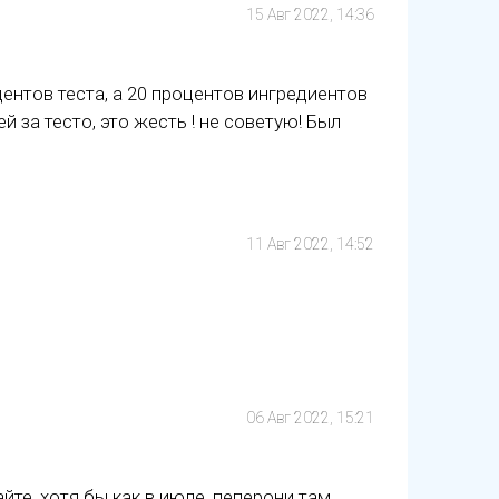
15 Авг 2022, 14:36
ентов теста, а 20 процентов ингредиентов
 за тесто, это жесть ! не советую! Был
11 Авг 2022, 14:52
06 Авг 2022, 15:21
йте, хотя бы как в июле, пеперони там