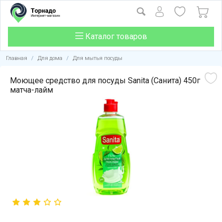
Каталог товаров
Главная
/
Для дома
/
Для мытья посуды
Моющее средство для посуды Sanita (Санита) 450г
матча-лайм