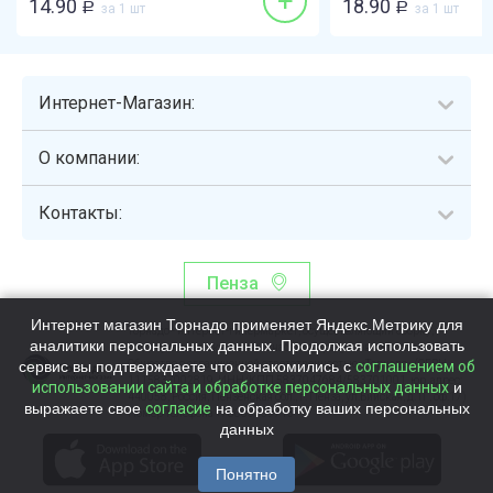
+
14.90
18.90
Р
за 1 шт
Р
за 1 шт
Интернет-Магазин:
О компании:
Контакты:
Пенза
Интернет магазин Торнадо применяет Яндекс.Метрику для
Торнадо - интернет-гипермаркет, осуществляющий сборку,
аналитики персональных данных. Продолжая использовать
выдачу и доставку готовых наборов продуктов питания.
сервис вы подтверждаете что ознакомились с
Общество с ограниченной ответственностью «Торнадо» (ОГРН
соглашением об
1115837002819, ИНН/КПП 5837047684/583701001, юр. адрес:
использовании сайта и обработке персональных данных
и
440058, Россия, Пензенская обл., г. Пенза, ул.Бийская, д.1Г, оф.17)
выражаете свое
согласие
на обработку ваших персональных
Номер телефона +78003339713
данных
Понятно