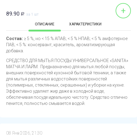
+
89.90
Р
за 1 шт
ОПИСАНИЕ
ХАРАКТЕРИСТИКИ
Состав:
≥ 5 %, но < 15 % АПАВ; < 5 % НПАВ; < 5 % амфотерное
ПАВ; < 5 %: консервант, краситель, ароматизирующая
добавка.
СРЕДСТВО ДЛЯ МЫТЬЯ ПОСУДЫ УНИВЕРСАЛЬНОЕ «SANITA»
МАТЧА И ЛАЙМ. Предназначено для мытья любой посуды,
внешних поверхностей кухонной бытовой техники, а также
для мытья различных водостойких поверхностей
(полимерных, стеклянных, окрашенных) и уборки на кухне.
Эффективно удаляет жир даже в холодной воде,
обеспечивая посуде идеальную чистоту. Средство отлично
пенится, полностью смывается водой.
08 Янв 2026, 21:30