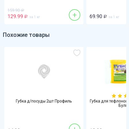
159.90
Р
+
129.99
69.90
Р
за 1 кг
Р
за 1 кг
Похожие товары
Губка д/посуды 2шт Профиль
Губка для тефлонов
Бульк 