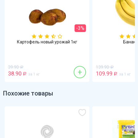
-3%
Картофель новый урожай 1кг
Бананы
39.90
139.90
Р
Р
+
38.90
109.99
Р
за 1 кг
Р
за 1 кг
Похожие товары