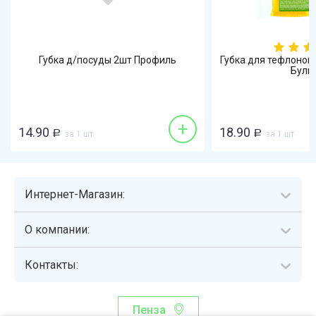
Губка д/посуды 2шт Профиль
Губка для тефлонов
Бульк 
+
14.90
18.90
Р
за 1 шт
Р
за 1 шт
Интернет-Магазин:
О компании:
Контакты:
Пенза