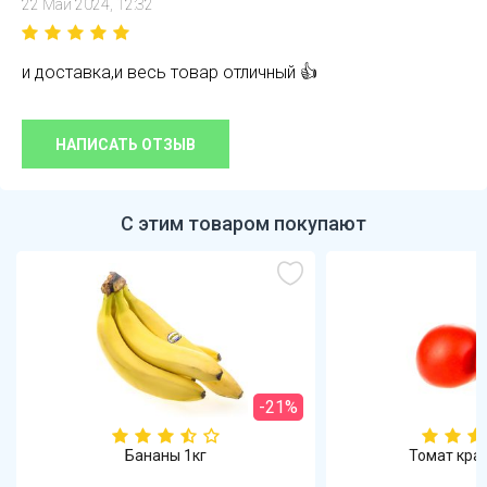
22 Май 2024, 12:32
и доставка,и весь товар отличный 👍
НАПИСАТЬ ОТЗЫВ
С этим товаром покупают
-21%
Бананы 1кг
Томат кра