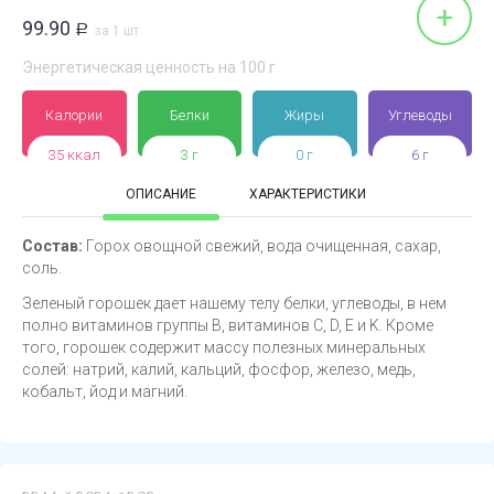
+
99.90
Р
за 1 шт
Энергетическая ценность на 100 г
Калории
Белки
Жиры
Углеводы
35 ккал
3 г
0 г
6 г
ОПИСАНИЕ
ХАРАКТЕРИСТИКИ
Состав:
Горох овощной свежий, вода очищенная, сахар,
соль.
Зеленый горошек дает нашему телу белки, углеводы, в нем
полно витаминов группы B, витаминов C, D, E и K. Кроме
того, горошек содержит массу полезных минеральных
солей: натрий, калий, кальций, фосфор, железо, медь,
кобальт, йод и магний.