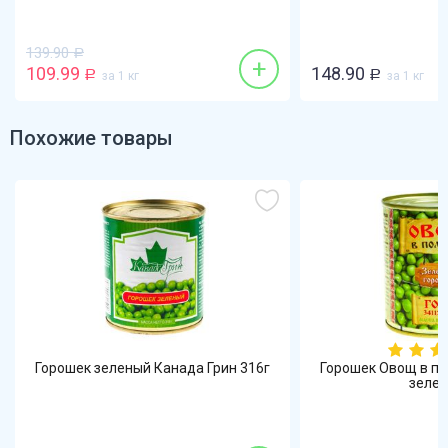
139.90
Р
+
109.99
148.90
Р
за 1 кг
Р
за 1 кг
Похожие товары
Горошек зеленый Канада Грин 316г
Горошек Овощ в п
зеле