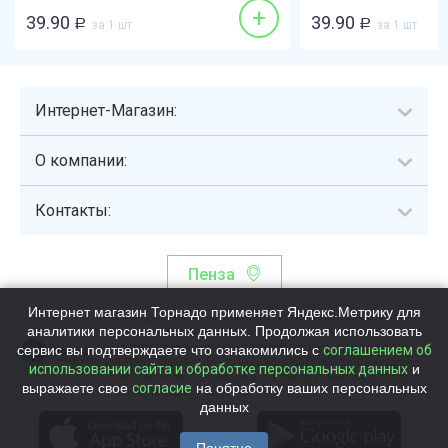
+
39.90
39.90
Р
за 1 шт
Р
за 1 шт
Интернет-Магазин:
О компании:
Контакты:
Пенза
Интернет магазин Торнадо применяет Яндекс.Метрику для
Торнадо - интернет-гипермаркет, осуществляющий сборку,
аналитики персональных данных. Продолжая использовать
выдачу и доставку готовых наборов продуктов питания.
сервис вы подтверждаете что ознакомились с
Общество с ограниченной ответственностью «Торнадо» (ОГРН
соглашением об
1115837002819, ИНН/КПП 5837047684/583701001, юр. адрес:
использовании сайта и обработке персональных данных
и
440058, Россия, Пензенская обл., г. Пенза, ул.Бийская, д.1Г, оф.17)
выражаете свое
согласие
на обработку ваших персональных
Номер телефона +78003339713
данных