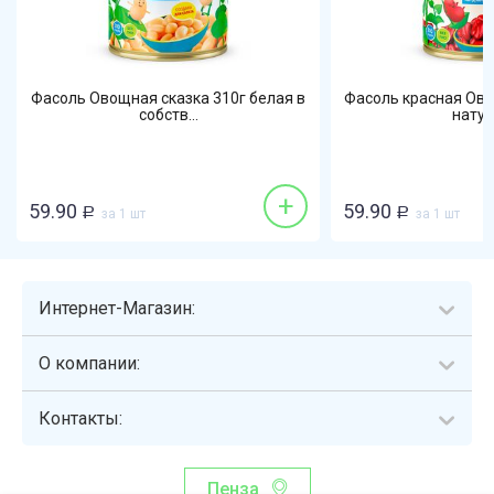
Фасоль Овощная сказка 310г белая в
Фасоль красная Ово
собств...
натура
+
59.90
59.90
Р
за 1 шт
Р
за 1 шт
Интернет-Магазин:
О компании:
Контакты:
Пенза