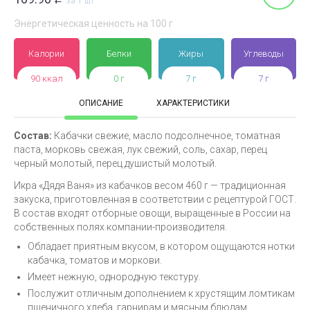
за 1 шт
Энергетическая ценность на 100 г
Калории
Белки
Жиры
Углеводы
90 ккал
0 г
7 г
7 г
ОПИСАНИЕ
ХАРАКТЕРИСТИКИ
Состав:
Кабачки свежие, масло подсолнечное, томатная
паста, морковь свежая, лук свежий, соль, сахар, перец
черный молотый, перец душистый молотый.
Икра «Дядя Ваня» из кабачков весом 460 г — традиционная
закуска, приготовленная в соответствии с рецептурой ГОСТ.
В состав входят отборные овощи, выращенные в России на
собственных полях компании-производителя.
Обладает приятным вкусом, в котором ощущаются нотки
кабачка, томатов и моркови.
Имеет нежную, однородную текстуру.
Послужит отличным дополнением к хрустящим ломтикам
пшеничного хлеба, гарнирам и мясным блюдам.