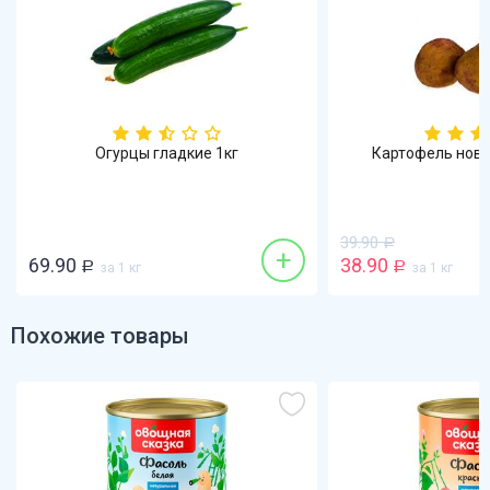
Огурцы гладкие 1кг
Картофель новы
39.90
Р
+
69.90
38.90
Р
за 1 кг
Р
за 1 кг
Похожие товары