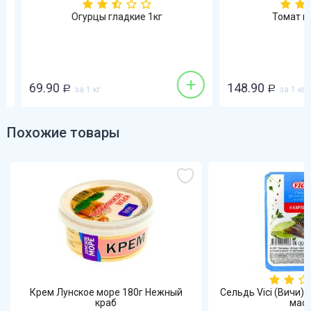
Огурцы гладкие 1кг
Томат кра
+
69.90
148.90
Р
за 1 кг
Р
за 1 кг
Похожие товары
Крем Лунское море 180г Нежный
Сельдь Vici (Вичи) 
краб
мас