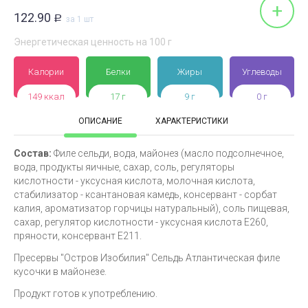
+
122.90
Р
за 1 шт
Энергетическая ценность на 100 г
Калории
Белки
Жиры
Углеводы
149 ккал
17 г
9 г
0 г
ОПИСАНИЕ
ХАРАКТЕРИСТИКИ
Состав:
Филе сельди, вода, майонез (масло подсолнечное,
вода, продукты яичные, сахар, соль, регуляторы
кислотности - уксусная кислота, молочная кислота,
стабилизатор - ксантановая камедь, консервант - сорбат
калия, ароматизатор горчицы натуральный), соль пищевая,
сахар, регулятор кислотности - уксусная кислота Е260,
пряности, консервант Е211.
Пресервы "Остров Изобилия" Сельдь Атлантическая филе
кусочки в майонезе.
Продукт готов к употреблению.