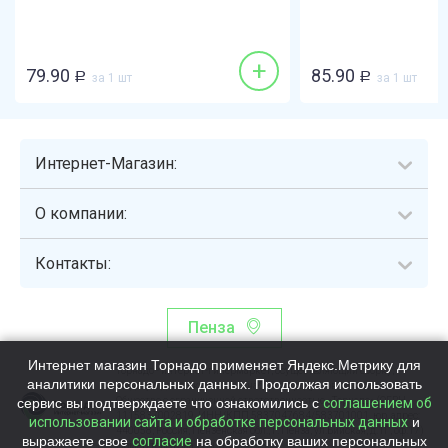
+
79.90
85.90
Р
за 1 шт
Р
за 1 шт
Интернет-Магазин:
О компании:
Контакты:
Пенза
Интернет магазин Торнадо применяет Яндекс.Метрику для
Торнадо - интернет-гипермаркет, осуществляющий сборку,
аналитики персональных данных. Продолжая использовать
выдачу и доставку готовых наборов продуктов питания.
сервис вы подтверждаете что ознакомились с
Общество с ограниченной ответственностью «Торнадо» (ОГРН
соглашением об
1115837002819, ИНН/КПП 5837047684/583701001, юр. адрес:
использовании сайта и обработке персональных данных
и
440058, Россия, Пензенская обл., г. Пенза, ул.Бийская, д.1Г, оф.17)
выражаете свое
согласие
на обработку ваших персональных
Номер телефона +78003339713