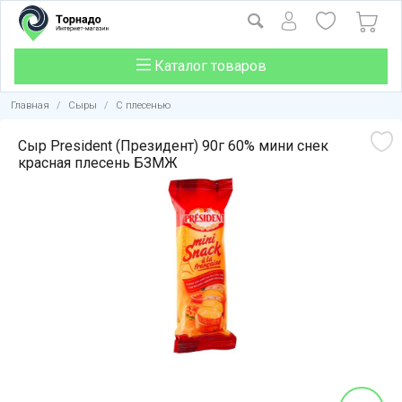
Каталог товаров
Главная
/
Сыры
/
С плесенью
Сыр President (Президент) 90г 60% мини снек
красная плесень БЗМЖ