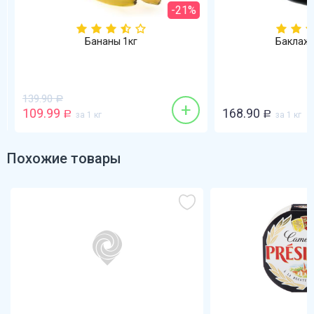
-21%
Бананы 1кг
Баклажа
139.90
Р
+
109.99
168.90
Р
за 1 кг
Р
за 1 кг
Похожие товары