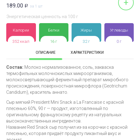
+
189.00
Р
за 1 шт
Энергетическая ценность на 100 г
Калории
Белки
Жиры
Углеводы
352 ккал
16 г
32 г
0 г
ОПИСАНИЕ
ХАРАКТЕРИСТИКИ
Состав:
Молоко нормализованное, соль, закваска
термофильных молочнокислых микроорганизмов,
молокосвертывающий ферментный препарат микробного
происхождения, поверхностная микрофлора (Geotrichum
Candidum), краситель аннато.
Сыр мягкий President Mini Snack a La Francaise с красной
плесенью 60%, 90 г — продукт, изготовленный по
оригинальному французскому рецепту из натуральных
высококачественных ингредиентов.
Название Red Snack сыр получил из-за корочки с красной
плесенью, которая придаёт продукту пикантный вкус и
аромат.