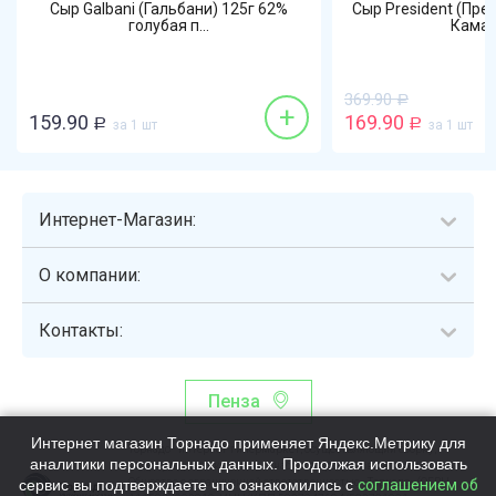
Сыр Galbani (Гальбани) 125г 62%
Сыр President (Пре
голубая п...
Камамб
369.90
Р
+
159.90
169.90
Р
за 1 шт
Р
за 1 шт
Интернет-Магазин:
О компании:
Контакты:
Пенза
Интернет магазин Торнадо применяет Яндекс.Метрику для
Торнадо - интернет-гипермаркет, осуществляющий сборку,
аналитики персональных данных. Продолжая использовать
выдачу и доставку готовых наборов продуктов питания.
сервис вы подтверждаете что ознакомились с
Общество с ограниченной ответственностью «Торнадо» (ОГРН
соглашением об